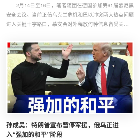
2月14日至16日，笔者随团在德国参加第61届慕尼黑
安全会议。当前正值乌克兰危机和巴以冲突两大热点问题
进入关键十字路口，慕安会对外释放何种信息备受关注。
一个总体感受是，会议对两大热点问题的关注极不平衡，
乌克兰未来走向成为核心焦点，巴以和平前景则未得到充
分讨论。
孙成昊：特朗普宣布暂停军援，俄乌正进
入“强加的和平”阶段