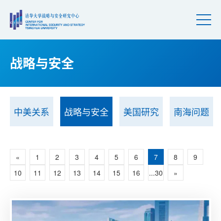
战略与安全
中美关系
战略与安全
美国研究
南海问题
«
1
2
3
4
5
6
7
8
9
10
11
12
13
14
15
16
...30
»