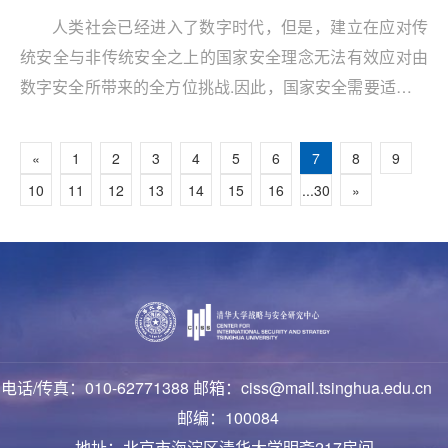
人类社会已经进入了数字时代，但是，建立在应对传
统安全与非传统安全之上的国家安全理念无法有效应对由
数字安全所带来的全方位挑战.因此，国家安全需要适应数
字时代的发展。需要根据数字安全所带来的风险变化重新
定义国家安全，更准确地分析国家安全内涵所发生的变
«
1
2
3
4
5
6
7
8
9
化。
10
11
12
13
14
15
16
...30
»
电话/传真：010-62771388 邮箱：ciss@mail.tsinghua.edu.cn
邮编：100084
地址：北京市海淀区清华大学明斋217房间