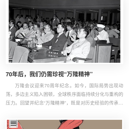
70年后，我们仍需珍视“万隆精神”
万隆会议迎来70周年纪念。如今，国际局势出现动
荡，多边主义陷入困顿，全球秩序面临持续分化与重构的
压力。回望并纪念“万隆精神”，既是对历史经验的传承，
更关乎现实抉择。