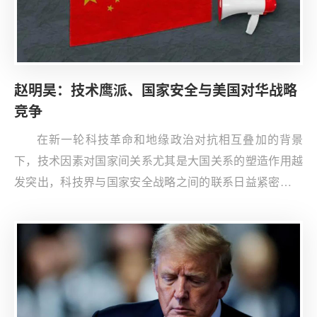
的相关政策，体现为延续对华战略竞争、推进“拜登+特朗
普”复合议程并继续将经贸议题置于对华战略竞争的核心地
位。在延续战略之下，“特朗普2.0”的对华政策也有可能呈
现出一些变化，表现为对外事务聚焦于俄乌冲突和巴以冲
赵明昊：技术鹰派、国家安全与美国对华战略
突而非中国、经贸作为个人偏好成为主线后的不可控性、
竞争
国际与国内两个维度对其经贸政策制造的更大压力以及陷
入历史低谷的中美关系面对新“特朗普冲击”的自限性。
在新一轮科技革命和地缘政治对抗相互叠加的背景
下，技术因素对国家间关系尤其是大国关系的塑造作用越
发突出，科技界与国家安全战略之间的联系日益紧密。近
年来，美国不断强化对华“科技冷战”，与美国在经济、军
事、意识形态、全球治理等方面的对华施压相互关联。美
国科技企业、风险投资机构等社会性力量和美国国家安全
部门之间的沟通协作日益密切，涵盖商界、政界和学界精
英的技术鹰派势力逐步成形。技术鹰派认为，美国须牢固
捍卫自身技术领导地位，推进对华技术“脱钩”，甚至设法