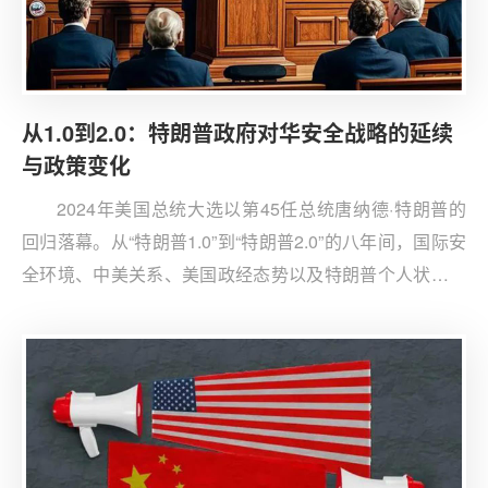
从1.0到2.0：特朗普政府对华安全战略的延续
与政策变化
2024年美国总统大选以第45任总统唐纳德·特朗普的
回归落幕。从“特朗普1.0”到“特朗普2.0”的八年间，国际安
全环境、中美关系、美国政经态势以及特朗普个人状态等
都发生了重大变化。国际安全环境日益严峻并进入历史转
折点；中美关系因美方对华战略竞争而陷入历史低谷；美
国自身政治与社会持续撕裂且经济状况存在隐忧；美国国
内期待“特朗普2.0”明确回应国内诉求；特朗普个人则在偏
好商人思维的同时也凸显强势与遗产导向。比较而言，“特
朗普2.0”的对华安全战略将突出延续性，将延续拜登政府