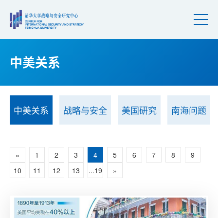
中美关系
中美关系
战略与安全
美国研究
南海问题
«
1
2
3
4
5
6
7
8
9
10
11
12
13
...19
»