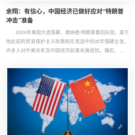
余翔：有信心，中国经济已做好应对“特朗普
冲击”准备
2024年美国大选落幕，唐纳德·特朗普重回白宫。鉴于
他此前的贸易保护主义政策和在竞选中的对华强硬主张，
许多人对中美关系及中国经济前景充满担忧。确实，特朗
普的回归可能带来一波“特朗普冲击”。然而，从市场和政
策层面来看，这种冲击在一定程度上已被预期到和有所消
化（priced in），“特朗普交易”早已开始。因此，我们有理
由更为冷静地分析，特朗普上台对中国经济的实际冲击可
能并没有想象中那么大，甚至可能加速国内创新和产业升
级。