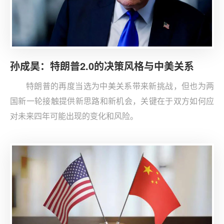
令中国的技术水平倒退，进而以强大的美国技术实力实现
对华“竞而胜之”的目标。美国政府着眼对华战略竞争，加
快推动构建国家安全创新网络，国防部、国务院、中央情
报局等机构与高科技企业的合作更趋深化，美国创新生态
孙成昊：特朗普2.0的决策风格与中美关系
的国家安全导向更为突出。加大对华科技竞争已经成为美
国共和党和民主党的共识。考虑到美国科技界精英对特朗
特朗普的再度当选为中美关系带来新挑战，但也为两
普的支持，以及副总统万斯、特朗普家族等与硅谷之间错
国新一轮接触提供新思路和新机会，关键在于双方如何应
综复杂的社会关系网络，特朗普第二任期的对华科技施压
对未来四年可能出现的变化和风险。
力度或将增强，技术鹰派对中美关系的影响力将更为突
出。