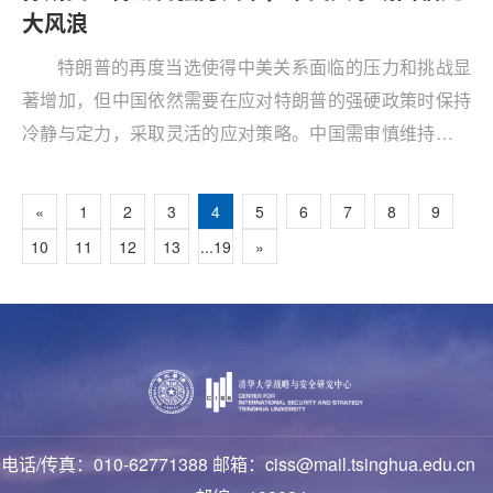
大风浪
特朗普的再度当选使得中美关系面临的压力和挑战显
著增加，但中国依然需要在应对特朗普的强硬政策时保持
冷静与定力，采取灵活的应对策略。中国需审慎维持与美
国的沟通渠道，尽力保持多层级交流，以防止误判发生。
通过中美地方层面互动、民间外交以及商界沟通，中国仍
«
1
2
3
4
5
6
7
8
9
可以寻求美国社会中的理性力量，争取更多务实声音。此
10
11
12
13
...19
»
外，中国可以积极开展多边外交，通过与其他国家的互利
合作，共同应对全球性挑战。这不仅能强化中国在国际事
务中的话语权，还为应对特朗普政府的强硬政策提供更广
阔的战略空间。
电话/传真：010-62771388 邮箱：ciss@mail.tsinghua.edu.cn