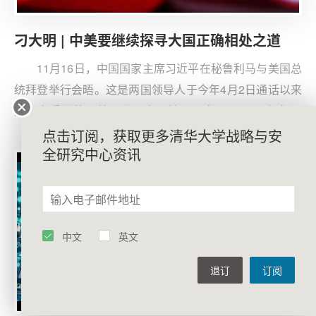
刁大明 | 中美要继续探寻大国正确相处之道
11月16日，中国国家主席习近平在秘鲁利马与美国总
统拜登举行会晤。这是两国领导人于今年4月2日通话以来
又一次重要的元首互动，也是继2021年11月16日视频会
晤、2022年11月14日巴厘岛会晤、2023年11月15日旧金
点击订阅，获取更多清华大学战略与安
全研究中心资讯
山会晤以来的第四次元首会晤。两国领导人回顾了过去四
年中美关系的重要经验，重申了双方就中美关系指导原则
达成的重要共识，表达了继续稳定两国关系、实现平稳过
渡的共同愿望。此次会晤继续发挥着元首外交在中美关系
中定向把舵领航的最关键作用，进一步为中美关系指引了
中文
英文
正确方向，给世界注入了更多确定性与正能量。
退订
订阅