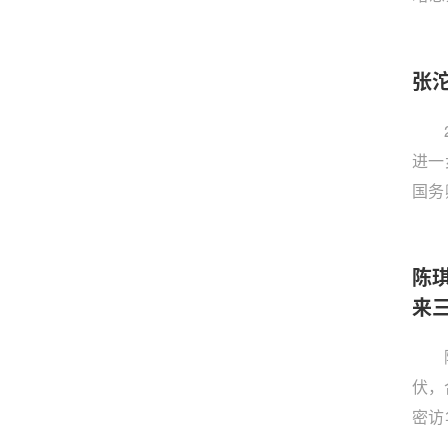
话。
特去
张
丝凝
进一
国务
书馆
系一
陈
来
伏，
密访
较为