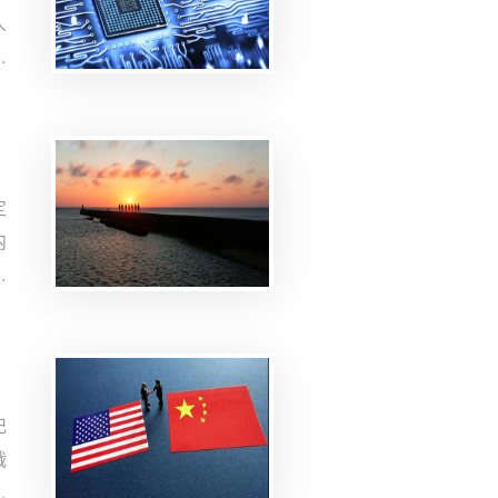
人
第
定
内
，
冲
记
战
对