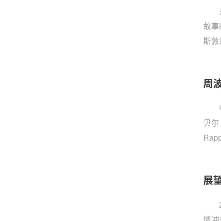
故事
斯敦
时，
征，
周
建交
国在
贝尔（
Ra
（Ch
疫情
展
政府
情冲