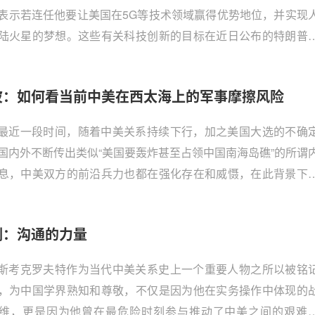
表示若连任他要让美国在5G等技术领域赢得优势地位，并实现
陆火星的梦想。这些有关科技创新的目标在近日公布的特朗普
期政纲中也可以看到。
波：如何看当前中美在西太海上的军事摩擦风险
最近一段时间，随着中美关系持续下行，加之美国大选的不确
国内外不断传出类似“美国要轰炸甚至占领中国南海岛礁”的所谓
息，中美双方的前沿兵力也都在强化存在和威慑，在此背景下
各界纷纷担心，继贸易战和科技战后，“中美会不会爆发军事
？
刚：沟通的力量
斯考克罗夫特作为当代中美关系史上一个重要人物之所以被铭
，为中国学界熟知和尊敬，不仅是因为他在实务操作中体现的
维，更是因为他曾在最危险时刻参与推动了中美之间的艰难