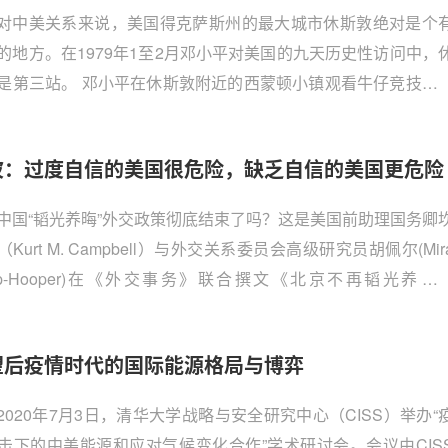
对中美关系来说，美国得克萨斯州的最大城市休斯敦绝对是个
的地方。在1979年1至2月邓小平对美国的九天历史性访问中，
是第三站。 邓小平在休斯敦附近的西蒙顿小镇观看牛仔竞技表
戴上牛仔帽向公众挥手致意，这个画面成为中美关系的永久
也作为“最成功的公关外交”留在美国人记忆里。 1979年元旦中
波：过度自信的美国很危险，缺乏自信的美国更危险
后，主要是出于地域均衡分布的考虑，休斯敦成为中华人民共
美首个设领之地，接着是旧金山，美方则对等选择上海和广州。
中国“韬光养晦”外交政策彻底结束了吗？这是美国前助理国务卿
Kurt M. Campbell）与外交关系委员会高级研究员胡佩尔(Mir
pp-Hooper)在《外交事务》联合撰文《北京不再韬光养晦
ina Is Done Biding Its Time）中提到的问题，他们认为自从新
席卷全球以来，中国利用疫情造成的混乱局面和无所作为的美
望后疫情时代的国际能源格局与博弈
留下的全球权力真空，展开了前所未有的外交攻势。
2020年7月3日，清华大学战略与安全研究中心（CISS）举办“
击下的中美能源和应对气候变化合作”学术研讨会。会议由CIS