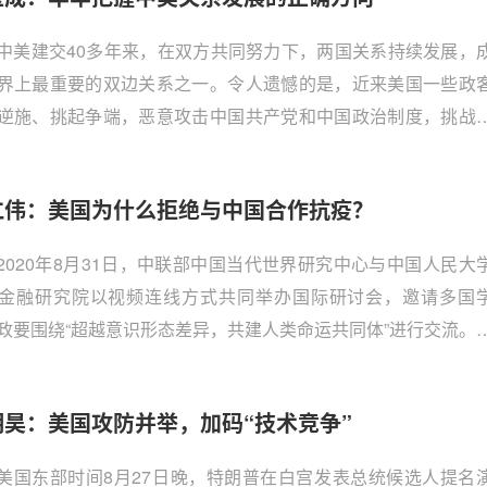
中美建交40多年来，在双方共同努力下，两国关系持续发展，
界上最重要的双边关系之一。令人遗憾的是，近来美国一些政
逆施、挑起争端，恶意攻击中国共产党和中国政治制度，挑战
心利益，干涉中国内政，蓄意全盘否定中美关系历史，对中国
方位打压遏制，百般阻挠中美各领域的交往，竭力破坏中美合
仁伟：美国为什么拒绝与中国合作抗疫？
。中美关系正面临建交以来最为严峻复杂的局面。
2020年8月31日，中联部中国当代世界研究中心与中国人民大
金融研究院以视频连线方式共同举办国际研讨会，邀请多国
政要围绕“超越意识形态差异，共建人类命运共同体”进行交流。
学一带一路及全球治理研究院常务副院长黄仁伟应邀出席会议
议发言，以下是发言全文：
明昊：美国攻防并举，加码“技术竞争”
美国东部时间8月27日晚，特朗普在白宫发表总统候选人提名