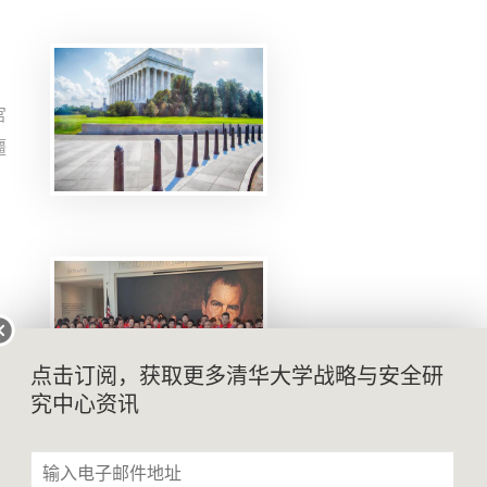
宫
僵
华
首
林
在
点击订阅，获取更多清华大学战略与安全研
周
究中心资讯
反
府