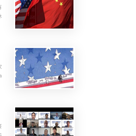
有
休
演
象
美
和
坎
a
》
冠
国
疫
S