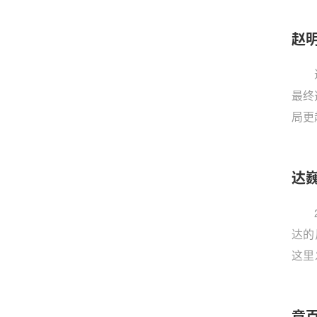
赵
最终
局更
盛顿
都”（
达
达的
这里
年。
侧”
章