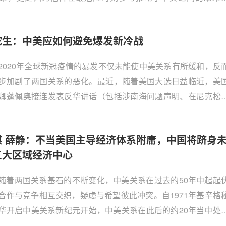
2020年8月7日，美国前总统国家安全事务助理布伦特·斯考克罗
世。消息传到中国，给弥漫在战略界的忧虑和伤感氛围增添了
沱生：中美应如何避免爆发新冷战
重。
2020年全球新冠疫情的暴发不仅未能使中美关系有所缓和，反
步加剧了两国关系的恶化。最近，随着美国大选日益临近，美
卿蓬佩奥接连发表反华讲话（包括涉南海问题声明、在尼克松
的演讲以及在参院外委会听证会上的发言等），大有要把中美
举推进冷战深渊之势。
琪 薛静：不当美国主导经济体系附庸，中国将跻身
三大区域经济中心
随着两国关系基石的不断变化，中美关系在过去的50年中起起
合作与竞争相互交织，疑虑与希望彼此冲突。自1971年基辛格
华开启中美关系新纪元开始，中美关系在此后的约20年当中处
紧密的合作状态，甚至可称之为“类同盟关系”。