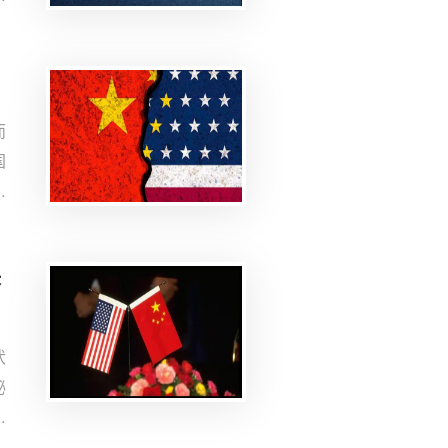
夫
一
而
国
图
关
未
伏
秘
于