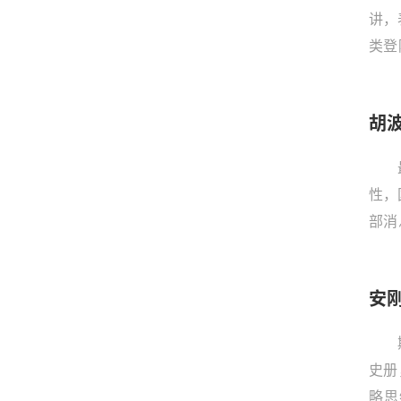
讲，
类登
二任
胡
性，
部消
社会
突”
安
史册
略思