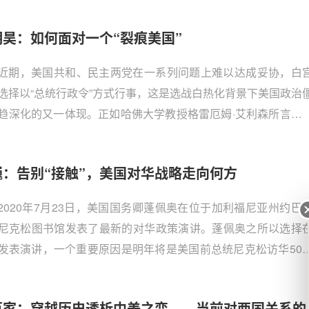
明昊：如何面对一个“裂痕美国”
近期，美国共和、民主两党在一系列问题上难以达成妥协，白
选择以“总统行政令”方式行事，这是选战白热化背景下美国政治
趋深化的又一体现。正如哈佛大学教授格雷厄姆·艾利森所言，
特区（Washington DC）的DC已经成为“失能
Dysfunctional Capital）的首字母缩略词。
巍：告别“接触”，美国对华战略走向何方
2020年7月23日，美国国务卿蓬佩奥在位于加利福尼亚州约巴
尼克松图书馆发表了最新的对华政策演讲。蓬佩奥之所以选择
发表演讲，一个重要原因是明年将是美国前总统尼克松访华50
然而，蓬佩奥演讲的主旨不知是否会让九泉之下的老总统“辗转
。在演讲的开头，他开宗明义宣布，自尼克松以来的美国历届政
百家：穿越历史透析中美之变——当前对两国关系的