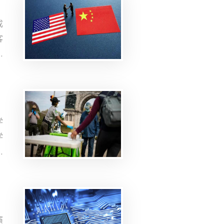
成
客
中
进
作
学
学
复
并
演