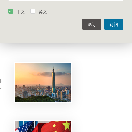
承
与
中文
英文
我
三
退订
订阅
同
影
的
着
的
衅
在
成