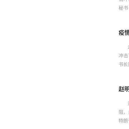
秘书
后）
影响
疫
专家
冲击
书长
针对
球能
赵
维护
经与
阻，
特朗