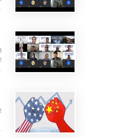
附
的
会
情
秘
。
全
地
。
受
，
中