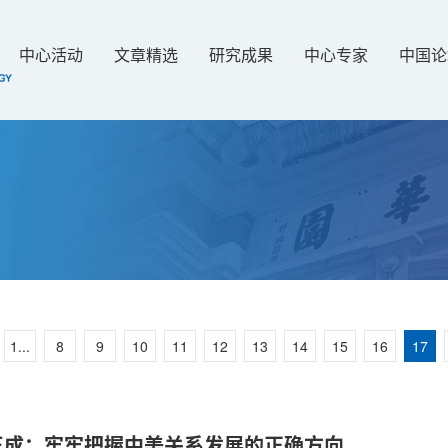
中心活动
文章精选
研究成果
中心专家
中国论
1...
8
9
10
11
12
13
14
15
16
17
玉成：牢牢把握中美关系发展的正确方向