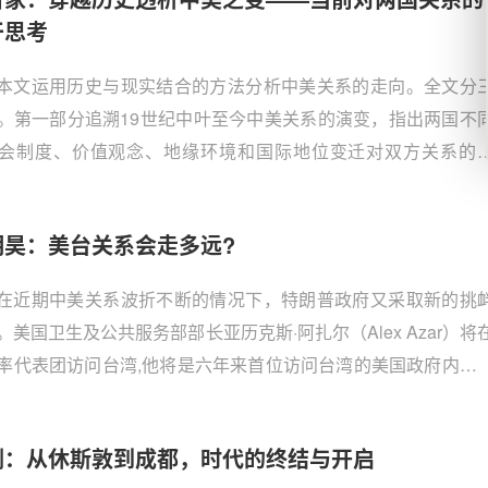
行的对华接触战略已告终结。“与中国接触50年后……我们必须
干思考
个无情的事实，并应以此作为我们未来几年和几十年的指导：
盲目接触的旧模式根本做不成事。我们绝不能延续这个模式。
本文运用历史与现实结合的方法分析中美关系的走向。全文分
不能重回这个模式。”
。第一部分追溯19世纪中叶至今中美关系的演变，指出两国不
会制度、价值观念、地缘环境和国际地位变迁对双方关系的
第二部分总结中美交往的历史经验，主要阐释中美关系与世界
、中国的变革与美国的反应、中美博弈与互信之道。第三部分
明昊：美台关系会走多远?
析当前的中美矛盾，通过历史比较说明两国仍有避免零和博弈
，重塑中美关系需要耐心、智慧与创造力。
在近期中美关系波折不断的情况下，特朗普政府又采取新的挑
。美国卫生及公共服务部部长亚历克斯·阿扎尔（Alex Azar）将
率代表团访问台湾,他将是六年来首位访问台湾的美国政府内阁
以及1979年以来访问台湾层级最高的美国官员。
刚：从休斯敦到成都，时代的终结与开启