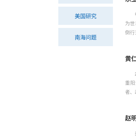
美国研究
为世
倒行
南海问题
国核
行全
黄
大局
重阳
者、
旦大
作会
赵