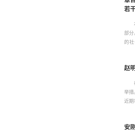
所实
若
认一
中国
们决
部分
的社
响。
互动
赵
重分
可能
举措
近期
员，
安