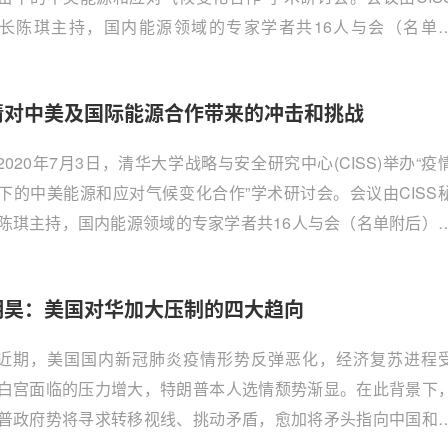
长陈琪主持，国内能源领域的专家学者共16人与会（名单
。专家们分析了新冠疫情对全球能源合作和气候变化治理带来
，对后疫情时代的国际能源格局与博弈进行了深入探讨。经与
情对中美及国际能源合作带来的冲击和挑战
许可，现将会议主要观点精选发布。
2020年7月3日，清华大学战略与安全研究中心(CISS)举办“疫
下的中美能源和应对气候变化合作”学术研讨会。会议由CISS
陈琪主持，国内能源领域的专家学者共16人与会（名单附后）
疫情持续肆虐和中美关系不断恶化的两大影响，专家们探讨了
源合作和气候变化治理出现了哪些新的形势，分析了如何更好
明昊：美国对华加大压制的四大趋向
我国能源安全、推进我国对外能源合作和国际气候治理等问题
会专家许可，现将会议主要观点精选发布。
近期，美国国内新冠肺炎疫情形势反弹恶化，经济复苏进程
白宫面临的压力增大，特朗普本人选情颓势渐显。在此背景下
普政府势将寻求转移视线、挑动矛盾，愈加将矛头指向中国和