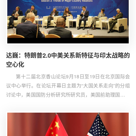
形成资本和政策的共振效应。作为应对全球科技竞争的战
略选择,科工复合体推动了技术民族主义的兴起,反映了美国
国内政治经济结构的深刻调整。在制度层面,这一新型治理
架构或将演化为长期的科技治理机制,但也难以规避政策更
迭带来的战略转向、市场波动引发的产业风险,以及公众对
伦理和公平的监督压力。美国科工复合体的兴起或将成为
达巍：特朗普2.0中美关系新特征与印太战略的
推动“科技冷战”格局的重要变量,其发展也将在一定程度上
空心化
塑造未来的全球治理秩序。
第十二届北京香山论坛9月18日至19日在北京国际会
议中心举行。在论坛开幕日主题为“大国关系走向”的分组
讨论中，美国国防分析研究所研究员，美国前助理国防部
长帮办施灿德提到了中美关系塑造全球局势的潜力，呼吁
中美通过努力适应新的地区及全球动态变化，增进理解，
达成和平共处共识，实现长期战略稳定，降低全球风险。