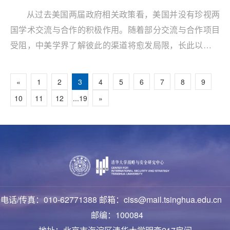
从过去美国两届政府相关政策看，美国并没有珍视两
国学术交流与合作的积极作用。随着部分交流与合作项目
受阻，中美学界了解彼此的渠道将愈发局限，长此以往只
会增加误解误判风险。
«
1
2
3
4
5
6
7
8
9
10
11
12
...19
»
电话/传真：010-62771388 邮箱：ciss@mail.tsinghua.edu.cn
邮编：100084