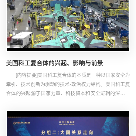
美国科工复合体的兴起、影响与前景
[内容提要]美国科工复合体的本质是一种以国家安全为
牵引、技术创新为驱动的技术-政治权力结构。美国科工复
合体的兴起源于国家力量、科技资本和安全逻辑的深度融
合,体现了资本与政治权力的结合:政府部门将人工智能、半
导体、量子计算等关键技术纳入国家安全框架;风险资本与
产业巨头加速技术变革;政策制定者通过“旋转门”实现政府
与企业精英的高频互动,双方还在监管与创新之间寻求平衡,