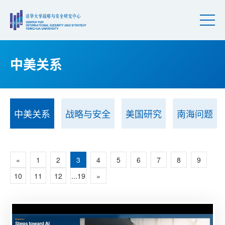
中美关系
中美关系
战略与安全
美国研究
南海问题
«
1
2
3
4
5
6
7
8
9
10
11
12
...19
»