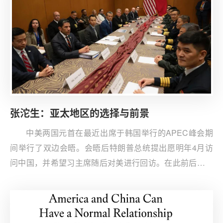
张沱生：亚太地区的选择与前景
中美两国元首在最近出席于韩国举行的APEC峰会期
间举行了双边会晤。会晤后特朗普总统提出愿明年4月访
问中国，并希望习主席随后对美进行回访。在此前后，中
美两国防长、外长进行了沟通，两国关系出现了一定稳
定、改善的迹象。中美双方应抓住这一机会之窗，首先加
强危机管控，并以此为基础，争取两国关系逐步朝着更好
的前景发展。