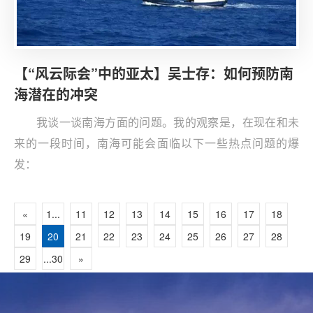
【“风云际会”中的亚太】吴士存：如何预防南
海潜在的冲突
我谈一谈南海方面的问题。我的观察是，在现在和未
来的一段时间，南海可能会面临以下一些热点问题的爆
发：
«
1...
11
12
13
14
15
16
17
18
19
20
21
22
23
24
25
26
27
28
29
...30
»