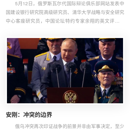
5月12日，俄罗斯瓦尔代国际辩论俱乐部网站发表中
国建设银行研究院高级研究员、清华大学战略与安全研究
中心客座研究员，中国论坛特约专家余翔的英文评论文
章“Prospects for De-Dollarisation of the World Monetary
System and Settlements in National Currencies（国际货
币体系去美元化和本币结算前景）”。余翔认为，未来国际
货币体系的一个过渡性特征是美元继续主导国际经济体
系，但国家间用本币结算的比例不断提高。但国际货币体
系的变革与调整是一个漫长的过程，对此我们必须保持客
观理性。
安刚：冲突的边界
俄乌冲突再次印证战争的前景并非由军事决定，至少