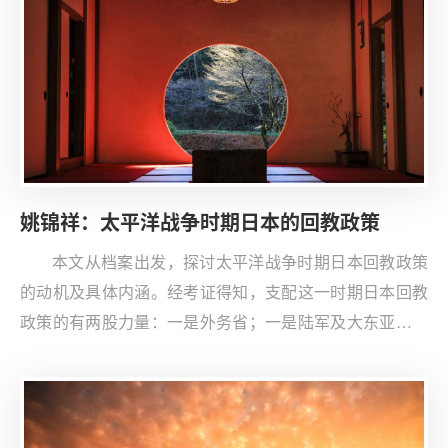
姚锦祥：太平洋战争时期日本的回教政策
本文从档案出发，探讨太平洋战争时期日本回教政策
的动机及具体内涵。经考证得知，支配这一时期日本回教
政策的有两股力量：一是外务省；一是陆军及大东亚省。
前者主要关注中东方向，依托大日本回教协会积极对中东
穆斯林国家开展无线电广播等宣传工作，培育其亲日立
场，并借助“政策审议会”推动相关决策。后者更重视“共荣
圈”内的穆斯林管理，一方面推动中国内部的汉回对立，并