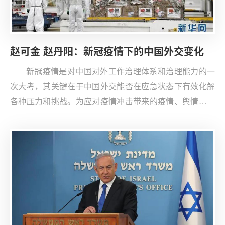
则，分别讨论特朗普政府当前对这两类国际秩序的态度和
行为。研究表明，美国通过各种形式违反了主权规则、军
控秩序及武力使用规则和贸易规则等国际秩序中的“硬规
赵可金 赵丹阳：新冠疫情下的中国外交变化
则”，同时，在人权保护、环境保护和信息情报流动规则
等“软规则”方面采取了双重标准和霸权主义行为，正对国
新冠疫情是对中国对外工作治理体系和治理能力的一
际秩序产生严重的损毁性影响。
次大考，其关键在于中国外交能否在应急状态下有效化解
各种压力和挑战。为应对疫情冲击带来的疫情、舆情与经
济信心三大挑战，中国外交呈现出应急外交的若干特征，
在理念上更加坚持以人为本，在心态上更加趋向战略主
动，在机制上呈现应急管理，在行动上更加立体联动。总
体来看，中国防控疫情外交取得了积极成效，为对外工作
提供了更多空间，但也不同程度地出现了“外交超载”，面
临“泛外交化”和“泛政治化”的问题。如何精准界定常态外交
与应急外交的不同模式，力争实现两种模式在法理上的合
理切换，力避发生因紧急而失控失态的情况，是中国外交