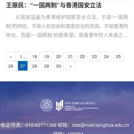
王振民：“一国两制”与香港国安立法
从国家层面为香港维护国家安全立法，不是“一国两
制”的终结，不是人权自由和高度自治的克减，不是香港内
地化，而是“一国两制”的新希望，是香港年轻人未来之所
系，是香港新生的契机！
«
1...
18
19
20
21
22
23
24
25
26
27
28
29
30
»
电话/传真：010-62771388 邮箱：ciss@mail.tsinghua.edu.cn
邮编：100084