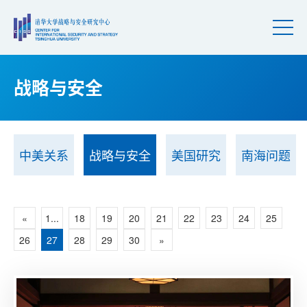
战略与安全
中美关系
战略与安全
美国研究
南海问题
«
1...
18
19
20
21
22
23
24
25
26
27
28
29
30
»