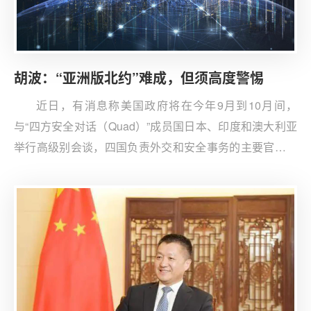
面影响。
胡波：“亚洲版北约”难成，但须高度警惕
近日，有消息称美国政府将在今年9月到10月间，
与“四方安全对话（Quad）”成员国日本、印度和澳大利亚
举行高级别会谈，四国负责外交和安全事务的主要官员将
分别出席。美国副国务卿史蒂芬·比根8月底表示，四国将
于今年秋天在印度德里会谈，届时将邀请韩国、越南和新
西兰加入“四方安全对话+”。比根甚至还描绘了一个图景：
美国意图在“印太”成立一个小北约，以防范“来自中国的潜
在挑战”，而框架基础正是美印澳日“四方安全对话”。简而
言之，美国当前正极力打造“亚洲版北约”。