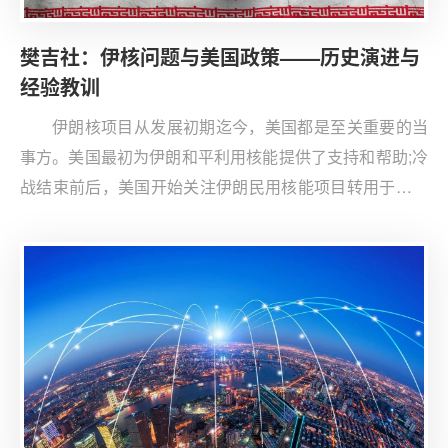
樊吉社：伊核问题与美国政策——历史演进与
经验教训
伊朗核项目从发展初期迄今，美国都是至关重要的当
事方。美国最初为伊朗和平利用核能提供了支持和帮助;冷
战结束前后，美国开始关注伊朗民用核能项目转用于军事
目的的风险;从2002年8月起，伊朗开始成为国际防扩散的
重要目标国家。各国围绕伊核问题进行了十余年、多个阶
段的谈判，经过不懈努力最终达成了能够兼顾各方利益的
伊核协议，伊核问题得到阶段性解决。谈判获得成功的关
键在于∶美国在谈判中兼顾了伊朗和平利用核能的权利和
防扩散的义务，让制裁成为促谈的手段，推动主要大国统
一立场积极合作，美伊两国领导人抓住谈判机遇并采取了
恰当的谈判策略。特朗普执政后，美国通过退出协议以极