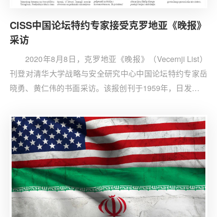
CISS中国论坛特约专家接受克罗地亚《晚报》
采访
2020年8月8日，克罗地亚《晚报》（Vecernji List）
刊登对清华大学战略与安全研究中心中国论坛特约专家岳
晓勇、黄仁伟的书面采访。该报创刊于1959年，日发行量
达20.5万份（根据2019年统计，克人口为406.75万），是
当地最具影响力的报刊之一。克罗地亚于2020年1月至6月
担任欧盟轮值主席国，这是克罗地亚自2013年加入欧盟后
首次担任轮值主席。《晚报》采访全文（翻译）如下：