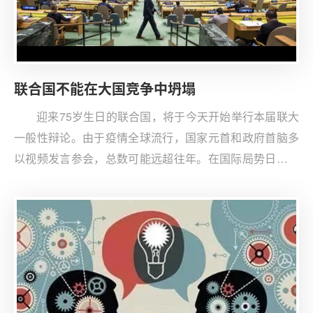
联合国不能在大国竞争中坍塌
迎来75岁生日的联合国，将于今天开始举行本届联大
一般性辩论。由于疫情全球流行，国家元首和政府首脑多
以视频发言参会，总数可能远超往年。在国际局势日益复
杂紧张之际，联合国面临哪些挑战？如何看待联合国在维
护全球安全、促进全球发展领域的作用？清华大学战略与
安全研究中心高级研究员、中国论坛特约专家周波受邀为
《South China Morning Post》撰稿，文章中文版首发于
观察者网。CISS公众号特此转载，以飨读者。