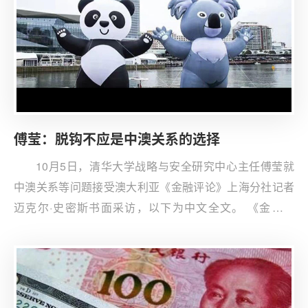
周期无涉的常规分析视角，并分别评析了它们的主要解释
不足。其次，笔者以伊朗后霍梅尼时期最高领袖与总统之
间的“合法性竞争”为中心，构建了对选举周期经济增长反
常波动的解释逻辑。最后，以拉夫桑贾尼总统的第一任期
作为典型案例来检验和阐释上述解释逻辑。
傅莹：脱钩不应是中澳关系的选择
10月5日，清华大学战略与安全研究中心主任傅莹就
中澳关系等问题接受澳大利亚《金融评论》上海分社记者
迈克尔·史密斯书面采访，以下为中文全文。 《金融评
论》：在您看来，中澳两国关系最密切的节点？由于什么
事件，两国关系出现拐点？ 傅莹：这个问题让我想到，
2014年一年之内两国领导人三次见面，这在中澳关系史上
前所未有。习近平主席访澳期间双方宣布将中澳关系提升