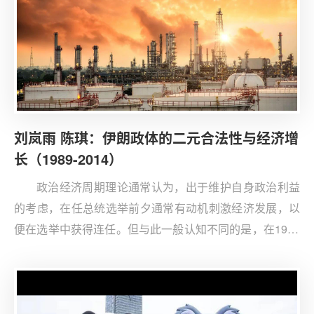
意图在西北构建独立的回教国家；另一方面，日本也大力
推进东南亚穆斯林的宣抚工作，并成为其早期在东南亚迅
速扩大战果的重要原因。总体来看，回教政策不仅是日本
与德意串联、从西向包围英美苏的重要工具；也是其在东
向推动构建“大东亚秩序”的核心政策之一，有必要深入研
究。
刘岚雨 陈琪：伊朗政体的二元合法性与经济增
长（1989-2014）
政治经济周期理论通常认为，出于维护自身政治利益
的考虑，在任总统选举前夕通常有动机刺激经济发展，以
便在选举中获得连任。但与此一般认知不同的是，在1989
至2014年间，伊朗的经济增长共经历了6次大幅波动，而
大幅增长阶段大都出现在总统选举周期的第1-3年，大幅下
降阶段大都出现在该周期的第3-4年。为了解释这一经验现
象，本文首先针对伊朗经济增长波动，归纳了三种与选举