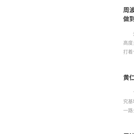
先锋
周
心研
做
高度
打着
调整
先锋
黄
心研
究基
一路
表讲
讲话