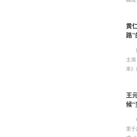
旦大
前景
黄
制约
路”
下，
主席
来》
出了
质量
王
理研
候“
论坛
里于