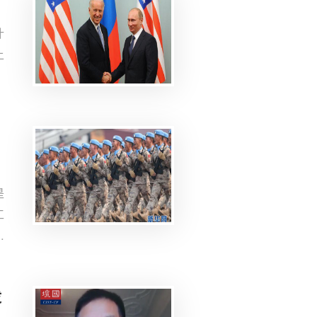
什
上
是
工
成
学
中
发