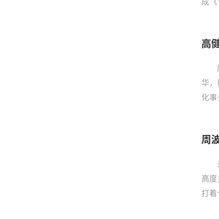
成《
候“
高
华，
化事
《联
里此
周
举措
治理
国博
高度
球产
打着
远的
调整