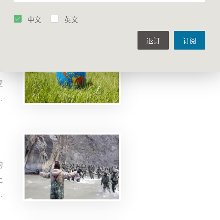
气
中文
英文
退订
订阅
访
变
、
克
一
候
大
的
全
上
深
的
急