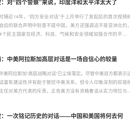
波：对“四个警察”来说，印度洋和太平洋太大了
时隔近14年，“四方安全对话”于上月举行了发起后的首次视频
会后的联合声明中刻意不提中国，美方还强调这不是亚洲北约
4个民主国家在经济、科技、气候和安全领域加强合作的平台
，清华大学战略与安全研究中心研究员、中国论坛特约专家
《南华早报》撰文"Why US-led, anti-China Quad is eithe
靖：中美阿拉斯加高层对话是一场自信心的较量
ningless or doomed to failure"认为，“四方安全对话”实质上就
中国的。他进一步分析，除非“四方安全对话”证明自己是包容的
中美阿拉斯加“高层战略对话”已尘埃落定。尽管中美双方都表示
他的，否则这个小集团的未来并不光明。它可能存活，但不可
话富有建设性并有助于管控中美关系，但令人印象深刻的却是
。中国论坛全文翻译，国内首发，以飨读者。
主任对美方代表的斥责，正告美方没有资格奢谈从实力地位与
话。
波：一次铭记历史的对话——中国和美国将何去何
？