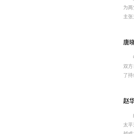
却令
为两
主张
定，
唐
双方
了持
合作
赵
太平
越成