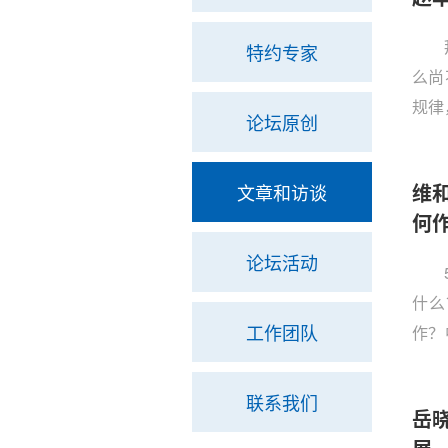
特约专家
么尚
规律
论坛原创
维
文章和访谈
何
论坛活动
什么
工作团队
作？
为中
战略
联系我们
岳
心原