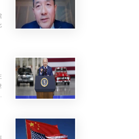
院
北
中
中
n
节
正
世
效
与
出
合
态
作