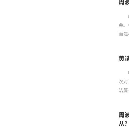
周
会。
而是
对此
波，在
黄
mea
针对
非排
次对
壮大
洁篪
国对
周
从