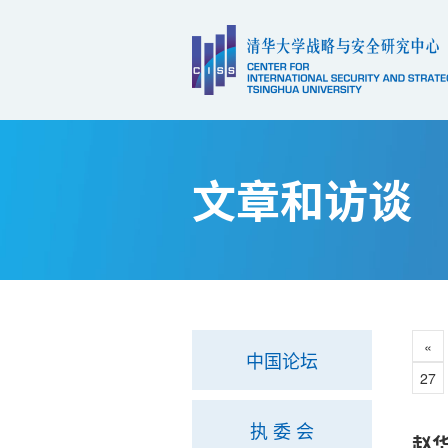
文章和访谈
«
中国论坛
27
执 委 会
赵