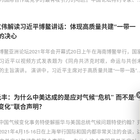
学国际问题研究院教授赵华胜为中国论坛独家撰稿，对印太战
做出判断。他认为，现在推动印太战略继续发展的因素明显强
仁伟解读习近平博鳌讲话：体现高质量共建“一带一
因素。在美日印澳四国对话机制的引导和欧洲的印太战略的助
的决心
未来，印太战略很可能将逐渐有形化，并继续发展扩大。
博鳌亚洲论坛2021年年会开幕式20日上午在海南博鳌举行，国
习近平以视频方式发表题为《同舟共济克时艰，命运与共创
的主旨演讲。 演讲中，习近平主席对于高质量共建“一带一路”
哪些新指示？最新提出的“减贫之路”、“增长之路”应该怎么建？
共建“一带一路”如何实现绿色发展？复旦大学“一带一路”及全球
元丰：为什么中美达成的是应对气候“危机” 而不是
究院常务副院长、清华大学战略与安全研究中心学术委员、中
变化”联合声明？
特约专家黄仁伟对此做出以下解读。
中国气候变化事务特使解振华与美国总统气候问题特使约翰？
2021年4月15-16日在上海举行国际和国内都非常关注的会谈，