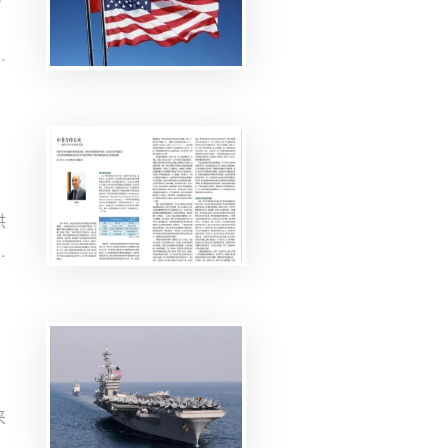
，
判
，
供
导
。
来
复