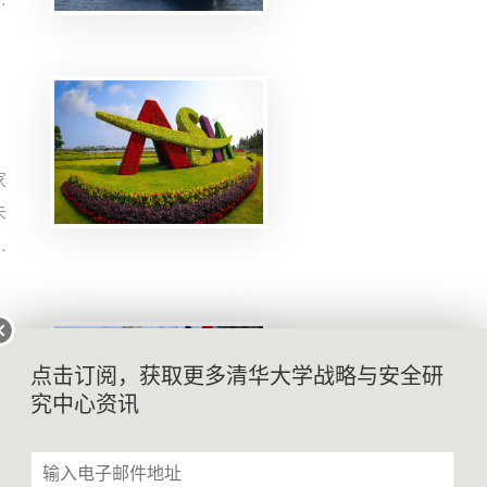
略
于
推
家
未
提
高
治
气
国
点击订阅，获取更多清华大学战略与安全研
究中心资讯
克
达