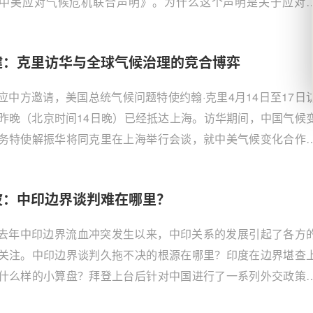
中美应对气候危机联合声明》。为什么这个声明是关于应对
危机”而不是以前常说的气候“变化”呢？
健：克里访华与全球气候治理的竞合博弈
应中方邀请，美国总统气候问题特使约翰·克里4月14日至17日
昨晚（北京时间14日晚）已经抵达上海。访华期间，中国气候
务特使解振华将同克里在上海举行会谈，就中美气候变化合作
合国气候变化框架公约》第二十六次缔约方大会等交换意见。
行料将邀请中国参与美国主办的全球气候峰会。毫无疑问，这
波：中印边界谈判难在哪里？
是美国在对华关系中实施多面战略的具体体现，美方将全球气
视为中美可以合作的国际领域。然而，围绕着全球气候治理的
去年中印边界流血冲突发生以来，中印关系的发展引起了各方
弈绝不仅仅是“合作共赢”一词可以简单概括的，这一领域对未来
关注。中印边界谈判久拖不决的根源在哪里？印度在边界堪查
业结构的调整、经济增长的模式与发展话语权的构建具有极为
什么样的小算盘？拜登上台后针对中国进行了一系列外交政策
战略意义。
，强调亚太盟友的作用，印度是否会趁势调整姿态成为反华的“