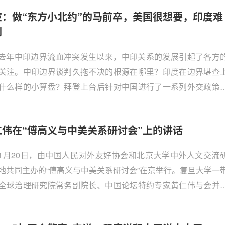
”呢？针对以上问题，中国论坛采访了清华大学战略与安全研究
波：做“东方小北约”的马前卒，美国很想要，印度难
究员、中国论坛特聘专家周波。
到
去年中印边界流血冲突发生以来，中印关系的发展引起了各方
关注。中印边界谈判久拖不决的根源在哪里？印度在边界堪查
什么样的小算盘？拜登上台后针对中国进行了一系列外交政策
，强调亚太盟友的作用，印度是否会趁势调整姿态成为反华的“
”呢？针对以上问题，中国论坛采访了清华大学战略与安全研究
仁伟在“傅高义与中美关系研讨会”上的讲话
究员、中国论坛特聘专家周波。
1月20日，由中国人民对外友好协会和北京大学中外人文交流
地共同主办的“傅高义与中美关系研讨会”在京举行。复旦大学一
全球治理研究院常务副院长、中国论坛特约专家黄仁伟与会并
话，分享了他和傅高义先生的三次交流经历和三点启示。以下
稿中文版。