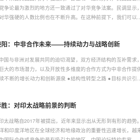
人不安。
党争论最为激烈的地方还一致通过了对华竞争法案。民调显示
对华强硬的人数比例也在不断升高。在这种前提下，我们可以
美国对华强硬战略会持续下去，甚至可能加大力度。
晓阳：中非合作未来——持续动力与战略创新
中国与非洲对发展共同的迫切渴望，双方经济结构的互补需求
巨大的市场潜力，以及开放性多维度的合作方式为中非合作提
续不断的增长动力和创新源泉 ●结构性转型之路 ●目标共识引
创新
华胜：对印太战略前景的判断
印太战略自2017年被提出，近年来显示出从无形到有形的趋势
洋和印度洋地区在全球经济和地缘政治的重要性迅速增长，越
为国际合作或竞争的最有吸引力的地区。中国论坛特约专家、