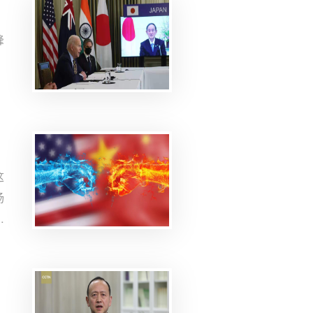
峰
，
。
周
r
是
而
这
能
杨
中