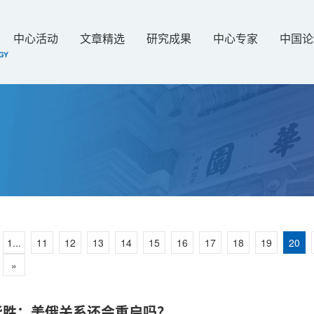
中心活动
文章精选
研究成果
中心专家
中国论
1...
11
12
13
14
15
16
17
18
19
20
»
华胜：美俄关系还会重启吗？