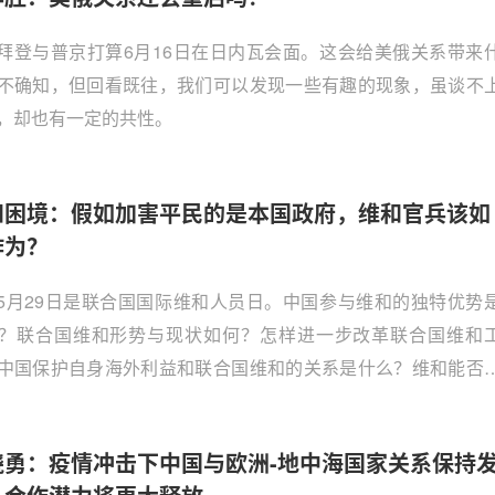
拜登与普京打算6月16日在日内瓦会面。这会给美俄关系带来
不确知，但回看既往，我们可以发现一些有趣的现象，虽谈不
，却也有一定的共性。
和困境：假如加害平民的是本国政府，维和官兵该如
作为？
5月29日是联合国国际维和人员日。中国参与维和的独特优势
？联合国维和形势与现状如何？怎样进一步改革联合国维和
中国保护自身海外利益和联合国维和的关系是什么？维和能否
美战略竞争状态下的合作领域？中国论坛执委韩桦特约清华大
与安全研究中心研究员、国防部国际军事合作办公室安全合作
晓勇：疫情冲击下中国与欧洲-地中海国家关系保持
主任周波访谈如下。