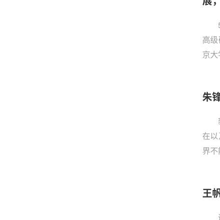
展
高级
京大
心（
海地区
朱
Re
做主
在以
界不
应带
经济
王
碳达
作本