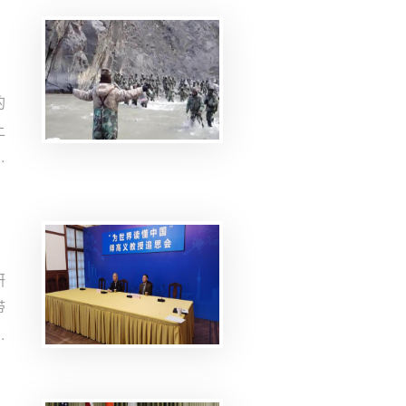
中
的
上
的
急
中
研
带
发
是