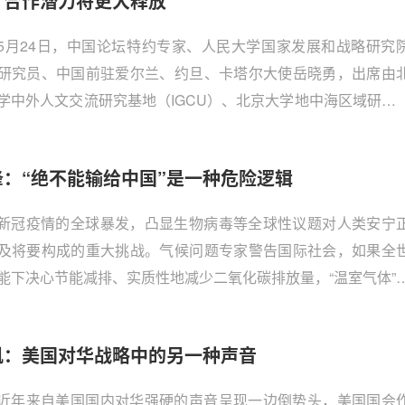
，合作潜力将更大释放
5月24日，中国论坛特约专家、人民大学国家发展和战略研究
研究员、中国前驻爱尔兰、约旦、卡塔尔大使岳晓勇，出席由
学中外人文交流研究基地（IGCU）、北京大学地中海区域研究
CMAS）和TOChina Hub联合举办的“战略纽带：中国-欧洲地
关系”研讨会（A Strategic Nexus: the Euro-Mediterranea
锋：“绝不能输给中国”是一种危险逻辑
gion and China），并在“欧洲-地中海与中国：形成中的选择”环
旨发言。岳大使特授权中国论坛发布全文，以飨读者。
新冠疫情的全球暴发，凸显生物病毒等全球性议题对人类安宁
及将要构成的重大挑战。气候问题专家警告国际社会，如果全
能下决心节能减排、实质性地减少二氧化碳排放量，“温室气体”
来的全球气候灾变，很可能大大超过新冠疫情对人类公共健康
稳定带来的打击。正因为如此，2020年世界各主要国家纷纷推
帆：美国对华战略中的另一种声音
峰和碳中和的时间表。中美两国作为全球两大碳排放国，气变
应成为两国加强合作重要的黏合剂，但拜登政府迄今的政策表
近年来自美国国内对华强硬的声音呈现一边倒势头，美国国会