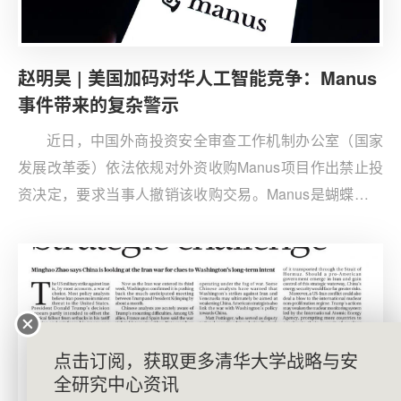
复基金”应对疫情冲击与公共卫生危机；创新并引领国际资
本市场ESG投资。正如亚投行创始行长金立群所言，这几
年亚投行变得“更加强健、更加睿智、更加坚韧”（stronger,
赵明昊 | 美国加码对华人工智能竞争：Manus
wiser and tougher）。
事件带来的复杂警示
近日，中国外商投资安全审查工作机制办公室（国家
发展改革委）依法依规对外资收购Manus项目作出禁止投
资决定，要求当事人撤销该收购交易。Manus是蝴蝶效应
公司在2025年3月发布的一款智能体产品。2025年12月，
美国企业Meta宣布以约20亿美元收购Manus。这家人工智
能企业的核心业务由中国境内向境外进行整体转让，其人
员、技术、数据的流动背后有着复杂的利益关联，根据
《外商投资安全审查办法》，此类技术领域的投资活动，
须依法接受安全审查。
点击订阅，获取更多清华大学战略与安
全研究中心资讯