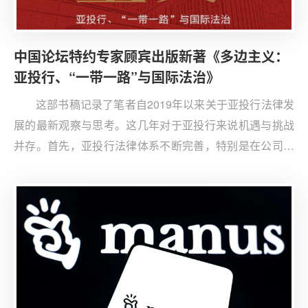
中国论坛特约专家顾宾出版新著《多边主义：
亚投行、“一带一路”与国际法治》
这部书稿记录了笔者自2019年以来关于亚投行法律发
展的最新观察与思考。这几年对于亚投行来说机遇与挑战
并存。首先，亚投行法律体系不断完善，特别是在公司治
理方面，遵照《亚投行协定》创造性地建立监督机制。与
此同时，新冠疫情给亚投行造成了巨大挑战，项目进展受
阻、人员流动受阻；俄乌冲突带来项目管理、国际职员管
理的地缘政治风险；气候变化使得人类生存环境进一步恶
化，也要求亚投行积极参与回应。鉴于此，亚投行发布
《中长期发展战略》，把“绿色基建”“区域联通”“智能基
建”“动员私人资本”作为投资重点；建立200亿美元“危机恢