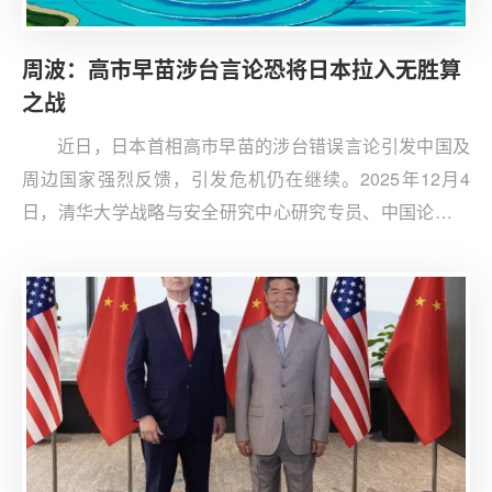
周波：高市早苗涉台言论恐将日本拉入无胜算
之战
近日，日本首相高市早苗的涉台错误言论引发中国及
周边国家强烈反馈，引发危机仍在继续。2025年12月4
日，清华大学战略与安全研究中心研究专员、中国论坛特
约专家周波于《南华早报》（South China Morning
Post）发表文章Takaichi’s Taiwan talk risks an
unwinnable fight，就高市言论及其背后的军事意图，以及
中美日三方的战略态度态势进行分析。周波指出，高市早
苗的言论实质是为国内政治服务的短期行为，难以改变美
国既定的战略模糊政策，更可能激化矛盾、引发冲突，将
日本拉入一场无胜算之战。