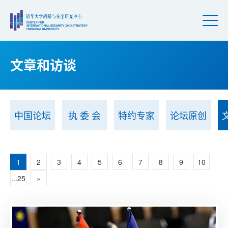
文章和访谈
中国论坛
执 委 会
特约专家
论坛原创
1
2
3
4
5
6
7
8
9
10
...25
»