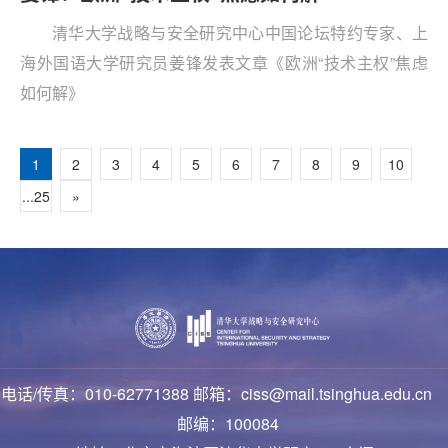
清华大学战略与安全研究中心中国论坛特约专家、上
海外国语大学研究员姜锋发表文章《欧洲“技术主权”焦虑
如何解》
1
2
3
4
5
6
7
8
9
10
...25
»
电话/传真：010-62771388 邮箱：ciss@mail.tsinghua.edu.cn
邮编：100084