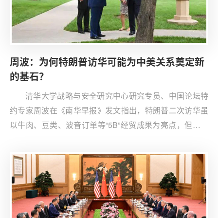
周波：为何特朗普访华可能为中美关系奠定新
的基石？
清华大学战略与安全研究中心研究专员、中国论坛特
约专家周波在《南华早报》发文指出，特朗普二次访华虽
以牛肉、豆类、波音订单等“5B”经贸成果为亮点，但核心
突破在于双方确立“中美建设性战略稳定关系”新定位，美
方首次正式承认中国的大国对等地位。 文章认为，中国实
力上升、对美出口依存度下降是谈判底气所在。元首会晤
虽未在台湾、伊朗议题上取得明显突破，但为分歧管控留
出空间。周波判断，中美关系已进入即兴、摩擦但保持节
奏的“爵士乐”式共存新阶段。中国论坛特此转发，以飨读