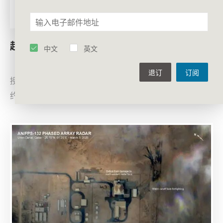
赵明昊：美对伊冲突给中国带来复杂挑战
中文
英文
2026年3月20日，复旦大学美国研究中心副主任、教
退订
订阅
授，清华大学战略与安全研究中心特约专家、中国论坛特
约专家赵明昊于《南华早报》（South China Morning
Post）发表文章US war on Iran presents a complex
strategic challenge for China。赵明昊提出，美国对伊朗
的军事行动被视为一场“选择性战争”，其战略目标模糊且
引发美国国内政治分歧。这场冲突不仅对中国的能源安全
构成挑战，也会给中国在中东地区的经贸和投资布局带来
重要影响。中国在劝和促谈方面发挥积极作用，希望促进
中东地区可持续的和平。