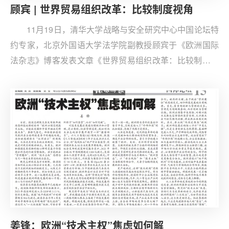
顾宾 | 世界贸易组织改革：比较制度视角
11月19日，清华大学战略与安全研究中心中国论坛特
约专家，北京外国语大学法学院副教授顾宾于《欧洲国际
法杂志》博客发表文章《世界贸易组织改革：比较制度视
角》。当前，世贸组织正面临总干事所称的“持久压力测
试”。在全球化退潮与单边主义蔓延的背景下，这场制度性
危机并非孤例。本文指出，WTO亟需通过制度改革化挑战
为机遇，而改革关键在于重构决策机制和推动法人人格的
真正落实。这不仅关乎多边贸易体系的未来，更为全球治
理改革提供重要镜鉴。
姜锋：欧洲“技术主权”焦虑如何解