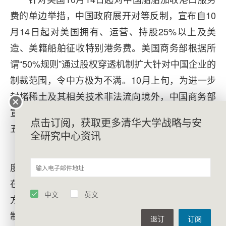
费的单边举措，中国政府展开对等反制，宣布自10
月14日起对美国拥有、运营、持股25%以上及美
造、美籍船舶征收特别港务费。美国商务部根据所
谓“50%规则”通过股权穿透机制扩大针对中国企业的
制裁范围，令中方极为不满。10月上旬，为进一步
封堵稀土及其相关技术非法流向境外，中国商务部
宣布对稀土物项、稀土技术、稀土设备和原辅料、
点击订阅，获取更多清华大学战略与安
五种中重稀土、锂电池等实施出口管制。
全研究中心资讯
这些博弈，让过去数月逐步平稳的中美关系再
度出现严重波折。但以打促谈、以斗促稳，是中方
在特朗普第二任期应对美国压力的突出策略。在中
中文
英文
方的有力反制之下，中美又一次从相互加码贸易限
制举措返回谈判桌。这不仅是利益的博弈，也是心
退订
订阅