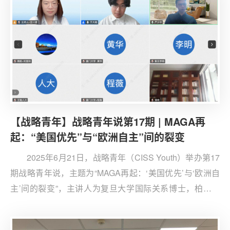
研究员宋博担任点评人。来自国内多所高校及科研机构的
50余名师生通过线上线下结合的方式参与讨论。活动由第
六届战略青年秘书处成员范嘉元主持。
【战略青年】战略青年说第17期 | MAGA再
起：“美国优先”与“欧洲自主”间的裂变
2025年6月21日，战略青年（CISS Youth）举办第17
期战略青年说，主题为“MAGA再起：‘美国优先’与‘欧洲自
主’间的裂变”，主讲人为复旦大学国际关系博士，柏林自
由大学访问学者于大皓。复旦大学国际问题研究院中欧关
系研究中心副主任、青年副研究员严少华老师作评议。来