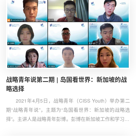
of International Law（SSCI）、Ocean Development &
International Law（SSCI）、《亚太安全与海洋研究》
（CSSCI）等刊物上发表中英文论文共10余篇。
战略青年说第二期 | 岛国看世界：新加坡的战
略选择
2021年4月5日，战略青年（CISS Youth）举办第二
期“战略青年说”，主题为“岛国看世界：新加坡的战略选
择”。主讲人是战略青年彭博。彭博在新加坡工作和学习13
年，本科毕业于新加坡国立大学、硕士毕业于南洋理工大