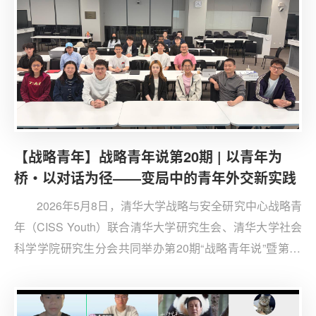
【战略青年】战略青年说第20期 | 以青年为
桥・以对话为径——变局中的青年外交新实践
2026年5月8日，清华大学战略与安全研究中心战略青
年（CISS Youth）联合清华大学研究生会、清华大学社会
科学学院研究生分会共同举办第20期“战略青年说”暨第95
期iTalk。本次活动主题为“以青年为桥・以对话为径——变
局中的青年外交新实践”，特邀CISS博士生研究员、CISS
Youth第四届秘书长、清华大学国际关系学系博士研究生