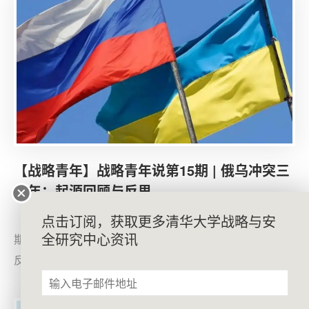
副教授梅然评议。来自清华大学、北京大学、中国人民大
学和外交学院等院校的近70位同学线上线下参与，第五届
战略青年秘书处秘书长、外交学院硕士研究生张元世男主
持本次活动。
【战略青年】战略青年说第15期 | 俄乌冲突三
周年：起源回顾与反思
2025年3月9日，战略青年（CISS Youth）举办第15
点击订阅，获取更多清华大学战略与安
全研究中心资讯
期“战略青年说”，主题聚焦“俄乌冲突三周年：起源回顾与
反思”。本次活动由第五届战略青年成员、莫斯科国际关系
学院硕士毕业生党浩楠担任主讲，清华大学战略与安全研
究中心助理研究员宋博进行评议。来自清华大学、北京大