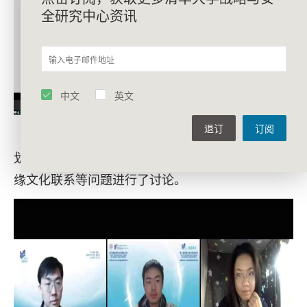
全研究中心资讯
中文
英文
退订
订阅
最后，参与的战略青年们就印度振兴制造业计
划、其与东南亚国家优势比较、与南亚其他国家地
缘文化联系等问题进行了讨论。