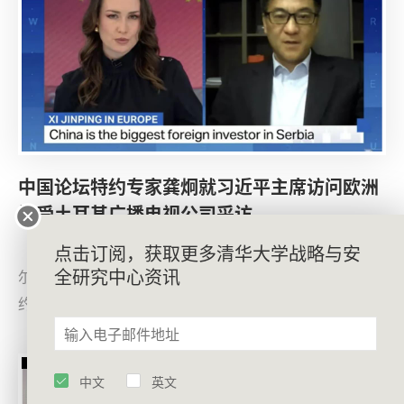
中国论坛特约专家龚炯就习近平主席访问欧洲
接受土耳其广播电视公司采访
5月5日至10日，中国国家主席习近平应邀对法国、塞
点击订阅，获取更多清华大学战略与安
全研究中心资讯
尔维亚、匈牙利三国进行国事访问。5月8日，中国论坛特
约专家、对外经贸大学以色列分校副校长龚炯就本次国事
访问行程安排和中欧关系发展等接受土耳其广播电视公司
英语国际新闻频道TRT World采访。
中文
英文