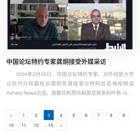
中国论坛特约专家龚炯接受外媒采访
2024年2月29日，中国论坛特约专家、对外经贸大学
以色列分校副校长龚炯受邀接受沙特阿拉伯电视频道
Asharq News访谈，就塞拉利昂共和国总统朱利叶斯·马达·
比奥访华参加该台政论节目讨论。
«
1
2
3
4
5
6
7
8
9
10
11
12
...15
»