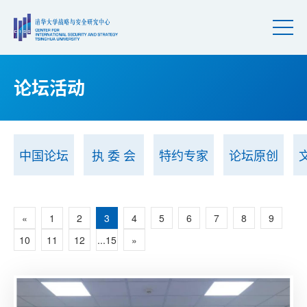
论坛活动
中国论坛
执 委 会
特约专家
论坛原创
«
1
2
3
4
5
6
7
8
9
10
11
12
...15
»