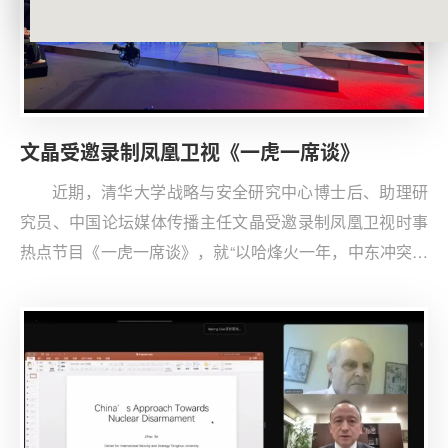
文晶受邀录制凤凰卫视《一虎一席谈》
近期，清华大学战略与安全研究中心博士后、助理研
究员、中国论坛媒体传播主任文晶受邀录制凤凰卫视时事
热点节目《一虎一席谈》，就“以哈烽火一年，中东冲突会
否全面失控”这一主题展开深入讨论。