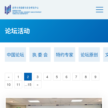
论坛活动
中国论坛
执 委 会
特约专家
论坛原创
«
1
2
3
4
5
6
7
8
9
10
11
...15
»