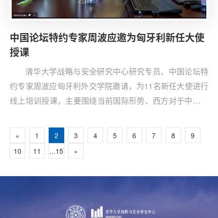
中国论坛特约专家周波应邀为匈牙利新任大使
授课
清华大学战略与安全研究中心研究专员、中国论坛特
约专家周波应匈牙利外交学院邀请，为11名新任大使进行
线上培训授课，主要围绕当前国际形势、西方对于中国的
误读以及中美竞合关系等内容展开讲解。
«
1
2
3
4
5
6
7
8
9
10
11
...15
»