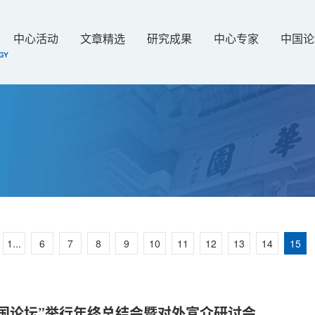
中心活动
文章精选
研究成果
中心专家
中国论
1...
6
7
8
9
10
11
12
13
14
15
中国论坛”举行年终总结会暨对外宣介研讨会