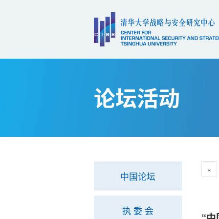
论坛活动
«
中国论坛
执 委 会
“