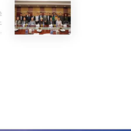
论
上
加