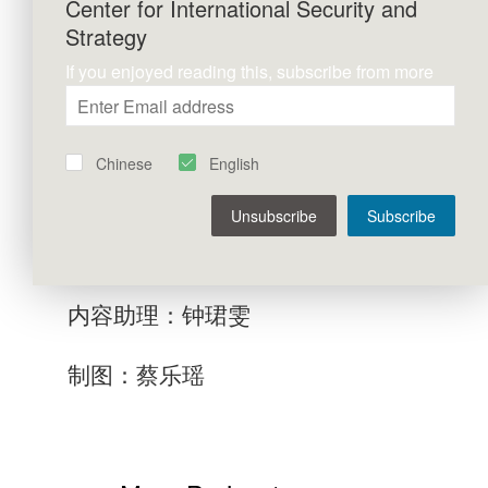
Center for International Security and
41:37 中美Z世代对人工智能的态度差异
Strategy
制作团队
If you enjoyed reading this, subscribe from more
监制：肖茜
Chinese
English
制作：王叶湑、刘源
Unsubscribe
Subscribe
后期：杜宛鸿
内容助理：钟珺雯
制图：蔡乐瑶