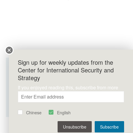
Sign up for weekly updates from the
马瑞欣：人文交流浇
Center for International Security and
Strategy
If you enjoyed reading this, subscribe from more
Chinese
English
Unsubscribe
Subscribe