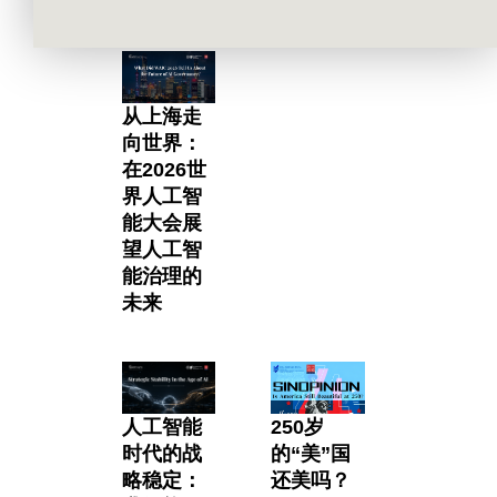
More Podcasts
从上海走
向世界：
在2026世
界人工智
能大会展
望人工智
能治理的
未来
人工智能
250岁
时代的战
的“美”国
略稳定：
还美吗？