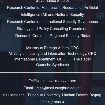
Governance Studies
Research Center for Multi-pacific Research on Artificial
Intelligence (AI) and National Security
Research Center for International Security Governance
Strategy and Policy Consulting Department
Research Center for Regional Security Risks
Ministry of Foreign Affairs, CPC
Ministry of Industry and Information Technology, CPC
International Department, CPC
The Paper
Guancha Syndicate
Tel/fax：0086-10-6277 1388
Email：ciss@mail.tsinghua.edu.cn
217 Mingzhai, Tsinghua University, Haidian District, Beijing,
China (100084)