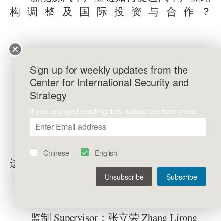
构调整及国际投资与合作？
Sign up for weekly updates from the
Center for International Security and
Strategy
6:20
If you enjoyed reading this, subscribe from more
政府如何引导新能源行业发展，更好促
Chinese
English
进行业转型？
Unsubscribe
Subscribe
监制 Supervisor：张立荣 Zhang Lirong