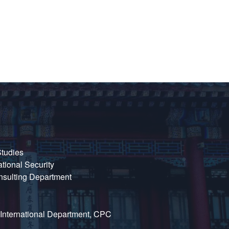
Studies
ational Security
nsulting Department
International Department, CPC