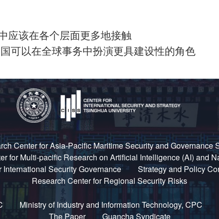
：美中应该在各个层面更多地接触
：中国可以在全球事务中扮演更具建设性的角色
ch Center for Asia-Pacific Maritime Security and Governance 
 for Multi-pacific Research on Artificial Intelligence (AI) and N
 International Security Governance
Strategy and Policy Co
Research Center for Regional Security Risks
C
Ministry of Industry and Information Technology, CPC
The Paper
Guancha Syndicate