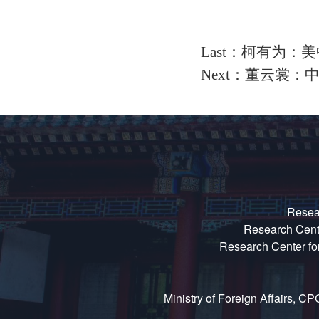
Last：柯有为
Next：董云裳
Resear
Research Center
Research Center for
Ministry of Foreign Affairs, CP