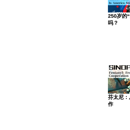
250岁的
吗？
芬太尼：
作