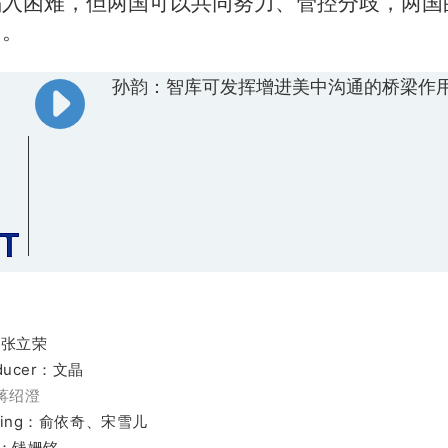
陷入困难，但两国可以共同努力、管控分歧，两国
用。
孙韵：智库可发挥增进美中沟通的桥梁作用.
r：张立荣
oducer：文晶
蒋绍澄
eading：俞依奇、宋雪儿
：钱姗铭