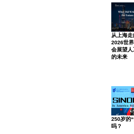
从上海走
2026世
会展望人
的未来
250岁的
吗？