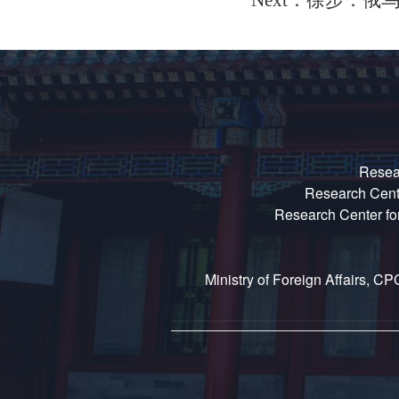
Next：徐步：
Resear
Research Center
Research Center for
Ministry of Foreign Affairs, CP