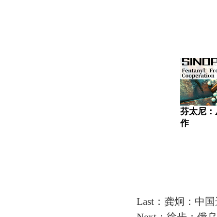
芬太尼：
作
Last：龚炯：