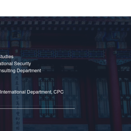
Studies
ational Security
nsulting Department
International Department, CPC