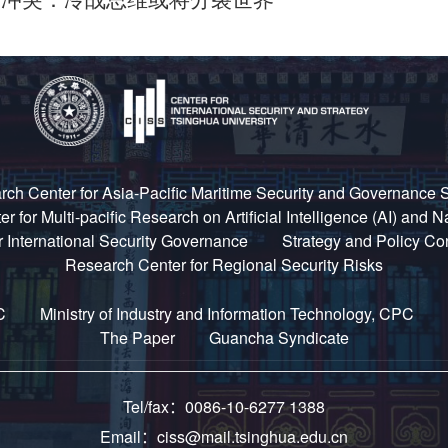
俄乌冲突：冷战思维或将分裂世界
ch Center for Asia-Pacific Maritime Security and Governance 
 for Multi-pacific Research on Artificial Intelligence (AI) and N
 International Security Governance
Strategy and Policy Co
Research Center for Regional Security Risks
C
Ministry of Industry and Information Technology, CPC
The Paper
Guancha Syndicate
Tel/fax：0086-10-6277 1388
Email：ciss@mail.tsinghua.edu.cn