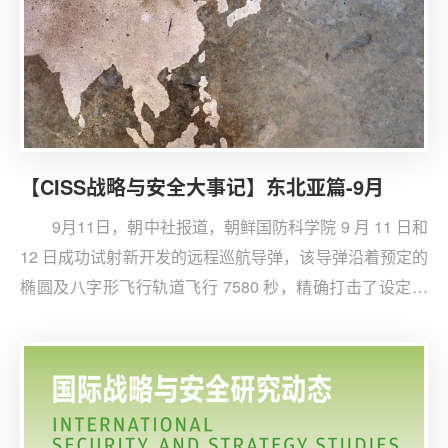
【CISS战略与安全大事记】东北亚篇-9月
9月11日，朝中社报道，朝鲜国防科学院 9 月 11 日和
12 日成功试射新开发的远程巡航导弹，该导弹沿着预定的
椭圆及八字形飞行轨道飞行 7580 秒，精确打击了设定在
1500 公里外的预定目标。美国印太司令部 12 日发布声明
称，朝鲜的试射活动反映其继续致力于发展军事项目，“对
邻国及国际社会构成威胁”。韩国和日本均表示，正密切关
注半岛局势。