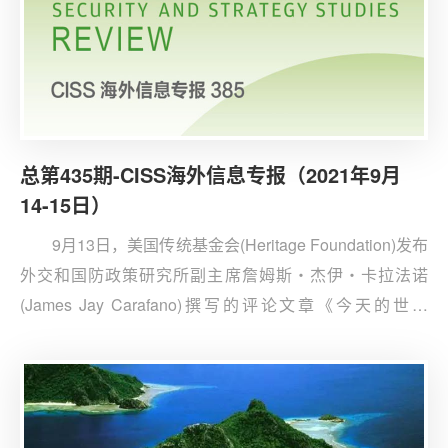
总第435期-CISS海外信息专报（2021年9月
14-15日）
9月13日，美国传统基金会(Heritage Foundation)发布
外交和国防政策研究所副主席詹姆斯‧杰伊‧卡拉法诺
(James Jay Carafano)撰写的评论文章《今天的世界
比“9·11”事件发生时更不安全》。文章指出，“9·11”事件发
生二十年后的今天，塔利班组织依然强大，美国面临新的
反恐形势，国家安全仍然受到巨大威胁。