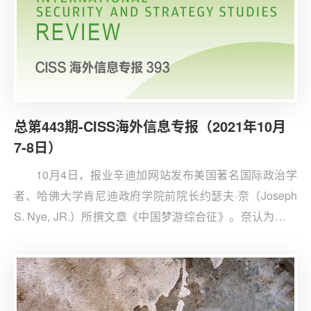
总第443期-CISS海外信息专报（2021年10月
7-8日）
10月4日，报业辛迪加网站发布美国著名国际政治学
者、哈佛大学肯尼迪政府学院前院长约瑟夫·奈（Joseph
S. Nye, JR.）所撰文章《中国梦游综合征》。奈认为与从
以意识形态划界的冷战吸取教训相比，今天的中美关系政
策制定者更应该防止重蹈“梦游”般开启一战的覆辙，警惕
民族主义和民粹沙文主义升级导致战略冒进。