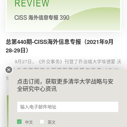
总第440期-CISS海外信息专报（2021年9月
28-29日）
9月27日，《外交事务》刊登了乔治城大学埃德蒙·沃
尔什外交学院安全研究副教授塔尔梅奇（Caitlin
Talmadge）的文章《不要唱衰核潜艇交易》。文章指出，
点击订阅，获取更多清华大学战略与安
美英澳安全联盟（AUKUS）并不会损害国际核不扩散努
全研究中心资讯
力，核潜艇的交易很可能反而会降低印太地区的核扩散风
险。首先，美国有足够的能力阻止核扩散。
中文
英文