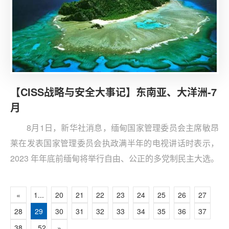
【CISS战略与安全大事记】东南亚、大洋洲-7
月
8月1日，新华社消息，缅甸国家管理委员会主席敏昂
莱在发表国家管理委员会执政满半年的电视讲话时表示，
2023 年年底前缅甸将举行自由、公正的多党制民主大选。
«
1...
20
21
22
23
24
25
26
27
28
29
30
31
32
33
34
35
36
37
38
...52
»