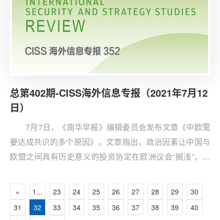
总第402期-CISS海外信息专报（2021年7月12
日）
7月7日，《南华早报》编辑委员会发布文章《中欧需
要达成共识的多个原因》。文章指出，政治因素让中国与
欧盟之间具有历史意义的投资协定在欧洲议会“搁浅”，尽
管包括德国总理默克尔在内的欧盟领导人都支持这项协
定。
«
1...
23
24
25
26
27
28
29
30
31
32
33
34
35
36
37
38
39
40