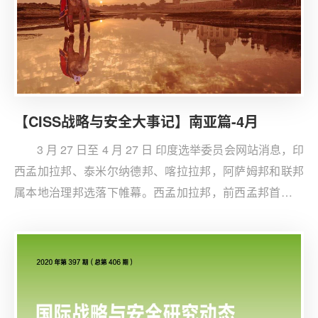
【CISS战略与安全大事记】南亚篇-4月
3 月 27 日至 4 月 27 日 印度选举委员会网站消息，印
西孟加拉邦、泰米尔纳德邦、喀拉拉邦，阿萨姆邦和联邦
属本地治理邦选落下帷幕。西孟加拉邦，前西孟邦首席部
长领衔的草根国大党（AITC）拿下了 294 席中的 213
席，印人党则以 77 席成为该邦最大反对党。