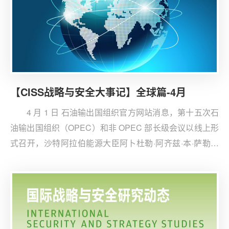
【CISS战略与安全大事记】全球篇-4月
4 月 1 日 石油输出国组织官方网站消息，第十五次石
油输出国组织（OPEC）和非 OPEC 部长级会议以线上形
式召开，沙特阿拉伯能源大臣阿卜杜勒·阿齐兹·本·萨勒曼
亲王和俄罗斯联邦副总理亚历山大·诺瓦克共同主持会议。