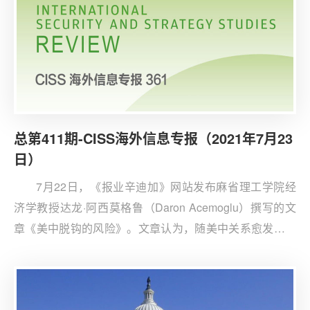
总第411期-CISS海外信息专报（2021年7月23
日）
7月22日，《报业辛迪加》网站发布麻省理工学院经
济学教授达龙·阿西莫格鲁（Daron Acemoglu）撰写的文
章《美中脱钩的风险》。文章认为，随美中关系愈发像冷
战时的地缘政治动态，世界正走向一个令人担忧的新平
衡。虽一些西方人士渴望新的“斯普特尼克时刻”（sputnik
moment）来激励投资和改革，但应小心为此所付出的代