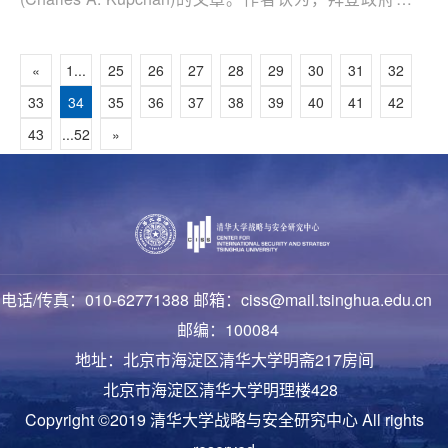
主与专制冲突为基调的外交政策存在战略性错误，不但无
益于遏制中国，反倒会推动中俄联系紧密，甚至可能削弱
«
1...
25
26
27
28
29
30
31
32
民主盟友之间的团结。
33
34
35
36
37
38
39
40
41
42
43
...52
»
电话/传真：010-62771388 邮箱：ciss@mail.tsinghua.edu.cn
邮编：100084
地址：北京市海淀区清华大学明斋217房间
北京市海淀区清华大学明理楼428
Copyright ©2019 清华大学战略与安全研究中心 All rights