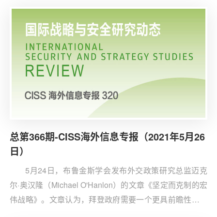
二等公民，也是战略失败——没有为该地区带来和平，近
期紧张的巴以冲突局势证实了这一点。拜登没有改变对以
色列的支持，但在其他对外议题上，总统已经接受了左派
的立场：从阿富汗撤军、限制无人机袭击、加大力度接纳
难民，以及支持放松对新冠疫苗的专利保护等。
总第366期-CISS海外信息专报（2021年5月26
日）
5月24日，布鲁金斯学会发布外交政策研究总监迈克
尔·奥汉隆（Michael O'Hanlon）的文章《坚定而克制的宏
伟战略》。文章认为，拜登政府需要一个更具前瞻性和远
见的外交政策框架。拜登的国家安全战略应坚定地致力于