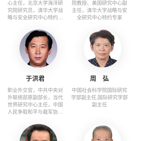
心主任，北京大学海洋研
院教授、美国研究中心副
究院研究员，清华大学战
主任，清华大学战略与安
略与安全研究中心特约专
全研究中心特约专家
家
于洪君
周 弘
职业外交官，中共中央对
中国社会科学院国际研究
外联络部原副部长，当代
学部副主任,国际研究学部
世界研究中心主任，中国
副主任
人民争取和平与裁军协会
副会长