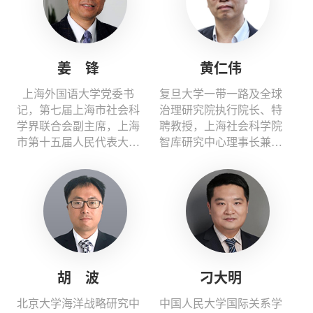
姜 锋
黄仁伟
上海外国语大学党委书
复旦大学一带一路及全球
记，第七届上海市社会科
治理研究院执行院长、特
学界联合会副主席，上海
聘教授，上海社会科学院
市第十五届人民代表大会
智库研究中心理事长兼主
代表
任，清华大学战略与安全
研究中心学术委员
胡 波
刁大明
北京大学海洋战略研究中
中国人民大学国际关系学