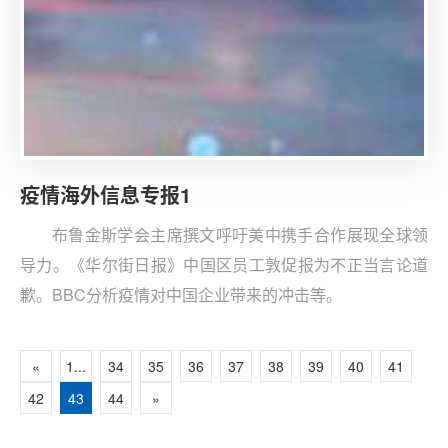
疫情海外信息专报1
布鲁金斯学会主席撰文呼吁美中携手合作展现全球领
导力。《华尔街日报》中国区员工敦促报为不正当言论道
歉。BBC分析疫情对中国企业带来的冲击等。
«
1...
34
35
36
37
38
39
40
41
42
43
44
»