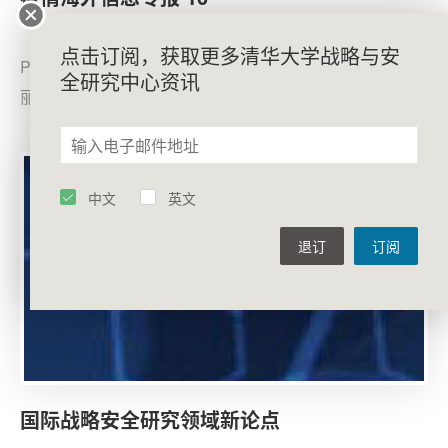
3月8日《华继顿邮报》发表阿什箱·帕克（Aukley
点击订阅，获取更多清华大学战略与安
Parkr）. 亚斯曼·阿布塔勒布（Yaumcen Abusaleb）和外
全研究中心资讯
丽解（LZs，lHSua） 的合著文章，认为特衡普总统及其
政府正在试漏浪费对当前疫情的管理机会，奏病预防控制
中心错误的检测和有限的检测标准，延误了政府官员及时
发现病毒在美国蔓露的时机，机构之间的明争廓斗也粗得
中文
英文
了政府对疫情的反应。如实控中心与“准备和响应助理秘书
长办公室” 之间的争斗光其薇烈。
退订
订阅
国际战略安全研究领域新论点