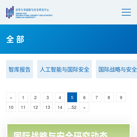
全 部
智库报告
人工智能与国际安全
国际战略与安全
«
1
2
3
4
5
6
7
8
9
10
11
12
13
14
...52
»