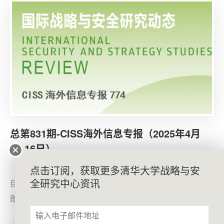
性与可持续性”为核心，发展“以人为本”的数据驱动型技
术，重构符合东南亚社会需求的人工智能治理框架。美
总第831期-CISS海外信息专报（2025年4月
14-16日）
4月14日，美国战略与国际研究中心（CSIS）经济项
点击订阅，获取更多清华大学战略与安
全研究中心资讯
目高级顾问威廉·赖因施（William A. Reinsch）撰文《特
朗普关税政策的中长期影响》，分析特朗普政府大规模加
征关税后给美国经济与全球供应链带来的中长期挑战。目