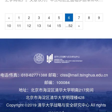
具深远影响的地缘政治变革，其主要取决于叙利亚当前的
政治过渡。作者认为，叙利亚在阿萨德政权垮台后面临主
«
1
2
3
4
5
6
7
8
9
权被削弱、经济崩溃和社会分裂等严峻挑战，同时在国内
10
11
12
13
14
15
...52
»
外力量干预下，过渡进程的可持续性面临巨大障碍。
电话/传真：010-62771388 邮箱：ciss@mail.tsinghua.edu.cn
邮编：100084
地址：北京市海淀区清华大学明斋217房间
北京市海淀区清华大学明理楼428
Copyright ©2019 清华大学战略与安全研究中心 All rights