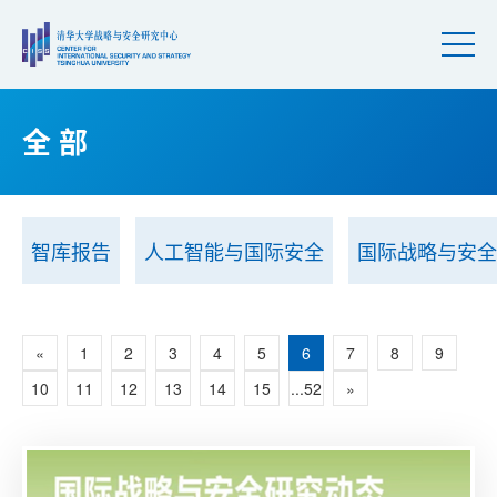
全 部
智库报告
人工智能与国际安全
国际战略与安全
«
1
2
3
4
5
6
7
8
9
10
11
12
13
14
15
...52
»