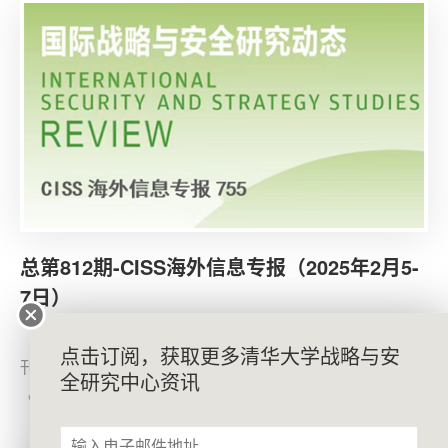
半美国公民（47%）认为特朗普的移民政策妥当。44%的
公民认为移民政策太过分。多数美国公民（59%）赞同增
加针对非法移民的驱逐行动，其中35%非常赞同。
总第812期-CISS海外信息专报（2025年2月5-
7日）
2025年1月31日，美国对外关系委员会（CFR）网站
点击订阅，获取更多清华大学战略与安
刊登其主席迈克尔·弗罗曼（Michael Froman）的文章
全研究中心资讯
《DeepSeek：解读全球关注与过度反应》，分析
DeepSeek最新发布的人工智能模型对全球市场和中美竞