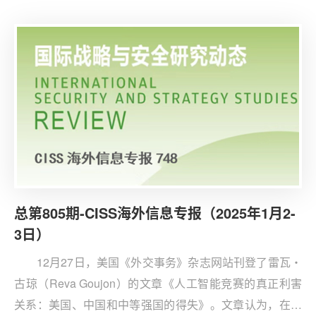
为，应对伊朗是特朗普需要面对的较复杂外交事务。但
是，特朗普会实行的方案已很明显，那就是他所熟悉的“极
限施压”政策。
总第805期-CISS海外信息专报（2025年1月2-
3日）
12月27日，美国《外交事务》杂志网站刊登了雷瓦・
古琼（Reva Goujon）的文章《人工智能竞赛的真正利害
关系：美国、中国和中等强国的得失》。文章认为，在全