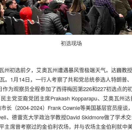
初选现场
瓦州初选前夕，艾奥瓦州遭遇暴风雪极端天气。达巍教授
瓦。1月14日，一行人考察了共和党总统参选人特朗普
日作为观察员全程参加了西得梅因第226和227初选点
党亚裔党团主席Prakash Kopparapu、艾奥瓦州
前市长（2004-2024）Frank Cownie等美国基层官员
rdwell、德雷克大学政治学教授David Skidmore做了
平主席曾考察过的金伯利农场，并与农场主金伯利就中