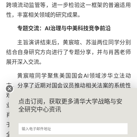
跨境流动监管等，进一步检验这一框架的普遍适用
性，丰富相关领域的研究成果。
专题交流：AI治理与中美科技竞争前沿
主旨演讲结束后，黄宸暄、苏溢两位同学分别
结合自身研究方向进行了专题分享，并与肖茜老师
展开深入交流。
黄宸暄同学聚焦美国国会AI领域涉华立法动
态，分享了近期对国会议员推动相关法案的系统性
观察与梳理，并结合自身学习经历，就中美两国企
点击订阅，获取更多清华大学战略与安
业在AI安全认知上的差异与分歧向肖茜老师提问。
全研究中心资讯
肖茜老师充分肯定了密切跟踪美国国会立法进程对
于把握大国科技竞争前沿态势的重要性，指出AI安
全是关乎全人类共同福祉的全球性议题，中美两国