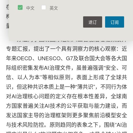
在该领域探索合作可能性具有重大现实意义，可为
中文
英文
构建更加公平合理的全球AI治理体系注入建设性力
退订
订阅
量。
苏溢同学围绕国际组织人工智能治理框架展开
专题汇报，提出了一个具有洞察力的核心观察：近
年来OECD、UNESCO、G7及联合国大会等各大国
际组织密集发布AI治理文件，虽普遍强调“安全、可
信、以人为本”等相似原则，表面上形成了全球共
识，但这种共识本质上是一种“薄共识”，不同行为体
对AI治理核心问题的定义存在根本性差异，全球南
方国家普遍关注AI技术的公平获取与能力建设，而
发达国家主导的治理框架则更多聚焦前沿模型安全
与技术风险防控。原则趋同的表象之下，围绕“AI治