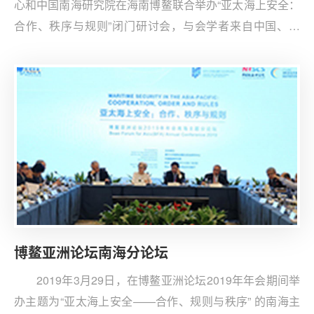
心和中国南海研究院在海南博鳌联合举办“亚太海上安全：
合作、秩序与规则”闭门研讨会，与会学者来自中国、美
国、新加坡、菲律宾、越南等国。这是第一次有中、美、
东盟国家学者共同参加的南海问题学术会议，重在澄清各
方安全关切、进一步厘清南海局势的复杂脉络。会议主要
围绕南海问题现状与解决出路展开讨论。
博鳌亚洲论坛南海分论坛
2019年3月29日，在博鳌亚洲论坛2019年年会期间举
办主题为“亚太海上安全——合作、规则与秩序” 的南海主