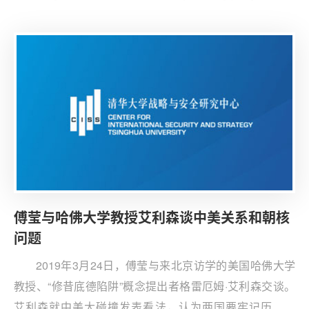
何解决朝核问题发表了自己的看法。傅莹从朝核问题的经
纬谈起，督促比根保持耐心和韧性，照顾朝鲜最为弱者的
脆弱性。作为决定半岛局势的关键因素，美国应该采取一
些更积极、灵活的战术行动。中方致力于推动半岛无核
化，支持美朝继续开展接触谈判。
傅莹与哈佛大学教授艾利森谈中美关系和朝核
问题
2019年3月24日，傅莹与来北京访学的美国哈佛大学
教授、“修昔底德陷阱”概念提出者格雷厄姆·艾利森交谈。
艾利森就中美大碰撞发表看法，认为两国要牢记历史教