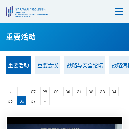
重要活动
重要活动
重要会议
战略与安全论坛
战略清
«
1...
27
28
29
30
31
32
33
34
35
36
37
»