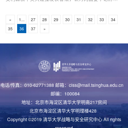
训，避免战争冲突。傅莹阐述了中方的一些基本立场，就
朝核问题的妥善解决发表了自己的看法。
«
1...
27
28
29
30
31
32
33
34
35
36
37
»
电话/传真：010-62771388 邮箱：ciss@mail.tsinghua.edu.cn
邮编：100084
地址：北京市海淀区清华大学明斋217房间
北京市海淀区清华大学明理楼428
Copyright ©2019 清华大学战略与安全研究中心 All rights
reserved