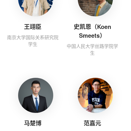
王翊臣
史凯恩（Koen
Smeets）
南京大学国际关系研究院
学生
中国人民大学丝路学院学
生
马楚博
范嘉元