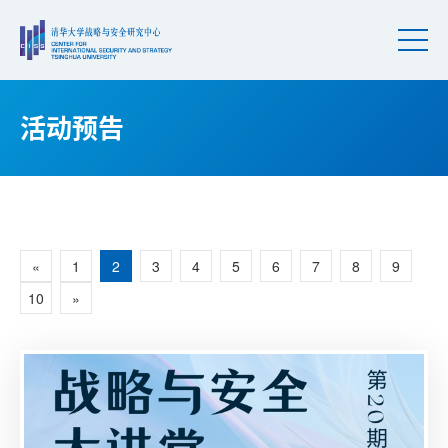
活动预告
活动预告
«
1
2
3
4
5
6
7
8
9
10
»