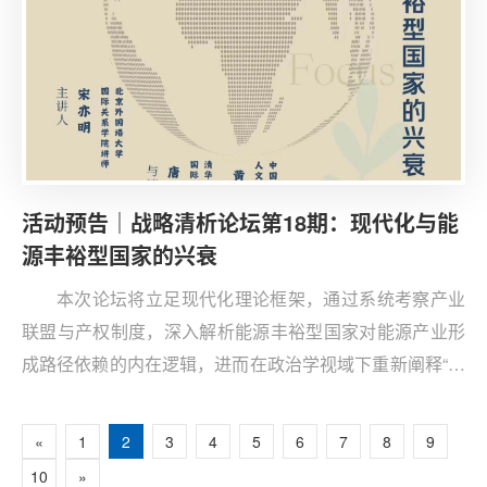
活动预告｜战略清析论坛第18期：现代化与能
源丰裕型国家的兴衰
本次论坛将立足现代化理论框架，通过系统考察产业
联盟与产权制度，深入解析能源丰裕型国家对能源产业形
成路径依赖的内在逻辑，进而在政治学视域下重新阐释“能
源诅咒”的生成根源与作用机理。此外，本论坛将跳出同类
研究在因变量选择上的“经济增长藩篱”，呈现“自然资源病
«
1
2
3
4
5
6
7
8
9
理学”的后续研究议程及其他可能突破的方向。
10
»