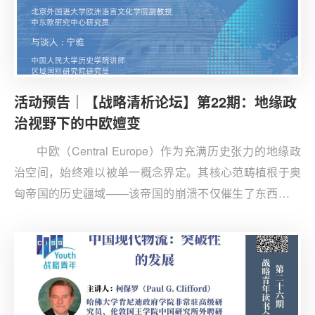
活动预告｜【战略清析论坛】第22期：地缘政
治视野下的中欧嬗变
中欧（Central Europe）作为充满历史张力的地缘政
治空间，始终难以被单一概念界定。其核心范畴植根于奥
匈帝国的历史疆域——该帝国的崩溃不仅催生了东西方势
力在此的战略竞逐，更激发了中欧诸国追求自主的自强之
道。复杂的民族结构如同深埋的断层线，屡次引爆区域冲
突。