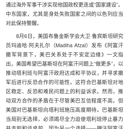
通过海外军事干涉实现他国政权更迭或“国家建设”。
中东国家，尤其是身处失败国家之间的以色列应当
对此保持警醒。
8月6日，美国布鲁金斯学会大卫·鲁宾斯坦研究
员玛迪哈·阿夫扎尔（Madiha Afzal）发布《阿富汗
撤军背景下，美巴关系处于不安定边缘》一文指
出，美国希望巴基斯坦在阿富汗问题上“做更多”，以
推动塔利班与阿富汗政府达成和平协议，并寻求撤
军后进行反恐合作的可能性。这符合巴基斯坦对地
区稳定、反恐和难民问题上的利益诉求。然而，推
动双方合作的矛盾在于尽管美巴互信程度不高，但
美国对巴基斯坦向塔利班施压高度期待。巴基斯坦
当局别无选择，必须竭尽全力迫使塔利班停止暴力
并走到和谈桌前。因为另一个选择——押注阿富汗