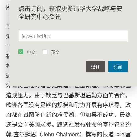
所访问学者伊丽莎白·布劳（Elisabeth Braw）在
点击订阅，获取更多清华大学战略与安
全研究中心资讯
《外交政策》网站发布文章《拜登从阿富汗撤军将
引发下一场难民危机》。文章指出，美国和其他欧
洲的北约成员国撤军后，阿富汗动荡局势将导致新
一波难民涌入欧洲，从而加剧欧洲国家财政和社会
中文
英文
福利体系的压力，加大文化冲击并激发欧洲选民的
排外情绪，进一步导致反移民的极右翼势力抬头。
退订
订阅
这是北约欧洲国家反对撤军的原因之一。当前阿富
汗难民已经对塔吉克斯坦、巴基斯坦、伊朗等邻国
造成压力。由于缺乏与巴基斯坦后勤方面的合作，
欧洲各国没有足够的规模和耐力开展有序疏导，政
府都在试图防止新的难民潮，但如果不成功，最终
还是会向美国求援。路透社发布驻布鲁塞尔记者约
翰·查尔默思（John Chalmers）撰写的报道《阿富