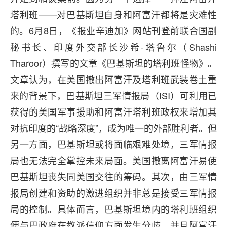
塔利班——对巴基斯坦自身和阿富汗都将是灾难性
的。6月8日，《报业辛迪加》网站刊登前联合国副
秘书长、印度外交部长沙希·塔鲁尔（Shashi
Tharoor）撰写的文章《巴基斯坦的塔利班怪物》。
文章认为，在美国撤出阿富汗及塔利班武装卷土重
来的背景下，巴基斯坦三军情报局（ISI）可利用已
获得的美国军事援助和阿富汗塔利班政权来增加其
对抗印度的“战略深度”，成为唯一的外部胜利者。但
另一方面，巴基斯坦或将面临艰难处境，三军情报
局也无法完全掌控未来局面。美国撤离阿富汗易使
巴基斯坦丧失同美国交往的筹码。其次，由三军情
报局创建和资助的激进组织并非总是接受三军情报
局的控制。具体而言，巴基斯坦境内的塔利班组织
便与巴政府在教派信仰方面发生分歧，并且阿富汗