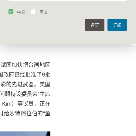
并不只是象征性的，而是有
印太和中国事务的助理
中文
英文
于美国的军事战略意义，
退订
订阅
至关重要。值得警惕的
许大陆实现与台湾地区
方试图加快把台湾地区
美国政府已经批准了9批
色彩的先进武器。美国
问题特设委员会”主席
g Kim）等议员，正在
付给沙特阿拉伯的“鱼