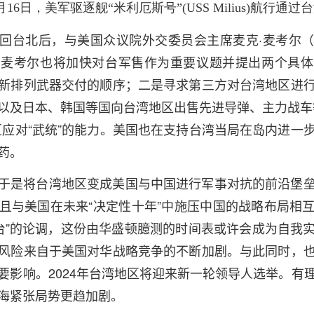
月16日，美军驱逐舰“米利厄斯号”(USS Milius)航行通
台北后，与美国众议院外交委员会主席麦克·麦考尔（Micha
。麦考尔也将加快对台军售作为重要议题并提出两个具体
新排列武器交付的顺序；二是寻求第三方对台湾地区进
以及日本、韩国等国向台湾地区出售先进导弹、主力战车
区应对“武统”的能力。美国也在支持台湾当局在岛内进一
药。
于是将台湾地区变成美国与中国进行军事对抗的前沿堡
且与美国在未来“决定性十年”中施压中国的战略布局相
前攻台”的论调，这份由华盛顿臆测的时间表或许会成为自我
风险来自于美国对华战略竞争的不断加剧。与此同时，
要影响。2024年台湾地区将迎来新一轮领导人选举。有
海紧张局势更趋加剧。