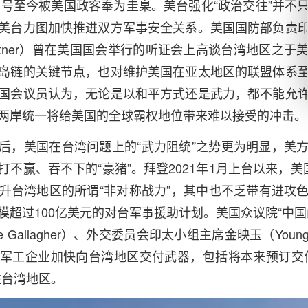
ength）口号至今被美国政客奉为圭臬。美台强化“政治交往”
美台力图加快推进双方军事安全关系。美国国防部负责
Ratner）曾在美国国会举行的听证会上高谈台湾地区之
岛链的关键节点，也对维护美国在亚太地区的联盟体系
国会议员认为，无论是以和平方式还是武力，都不能允
两岸统一将给美国的全球霸权地位带来难以接受的冲击。
后，美国在台湾问题上的“武力阻统”之势更为明显，美
不赢、吞不下的“豪猪”。拜登2021年1月上台以来，
升台湾地区的所谓“非对称战力”，其中也不乏带有进攻
模超过100亿美元的对台军事援助计划。美国众议院“中国
e Gallagher）、外交委员会印太小组主席金映玉（Youn
军工企业加快向台湾地区交付武器，包括将本来预订交
往台湾地区。