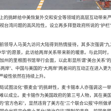
上的挑衅给中美恢复外交和安全等领域的高层互动带来
视台湾问题的高风险性，设立再多拜登政府所说的“护栏
前领导人马英九访问大陆得到热情接待，其多次强调“九
中华”的愿景，此访给两岸关系带来新的暖意。与此同时
加州的里根图书馆举行会面，以此彰显所谓“美台关系”
小两岸”、中国与美国的“大两岸”两者间的互动正在进入更
严峻性依然在持续上升。
局试图淡化“蔡麦会”的挑衅性，麦卡锡本人亦强调这一
难以成立。麦卡锡作为美国政府的第三号人物，其在美
的“官方色彩”，显然违背了美方在“三个联合公报”中所做
国会出现完全废止美台“政治交往”限制的声音。前国务