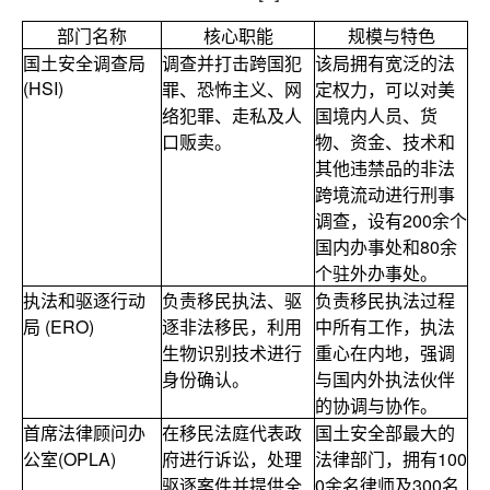
部门名称
核心职能
规模与特色
国土安全调查局
调查并打击跨国犯
该局拥有宽泛的法
(HSI)
罪、恐怖主义、网
定权力，可以对美
络犯罪、走私及人
国境内人员、货
口贩卖。
物、资金、技术和
其他违禁品的非法
跨境流动进行刑事
调查，设有200余个
国内办事处和80余
个驻外办事处。
执法和驱逐行动
负责移民执法、驱
负责移民执法过程
局 (ERO)
逐非法移民，利用
中所有工作，执法
生物识别技术进行
重心在内地，强调
身份确认。
与国内外执法伙伴
的协调与协作。
首席法律顾问办
在移民法庭代表政
国土安全部最大的
公室(OPLA)
府进行诉讼，处理
法律部门，拥有100
驱逐案件并提供全
0余名律师及300名