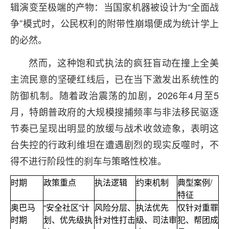
辑演变至极端的产物：当国家机器被设计为“全面战
争”模式时，公民权利的附带性崩塌便成为统计学上
的必然。
然而，这种饱和式执法的疯狂盲动在撞上全美
主流民意的坚硬红线后，已在当下激发出系统性的
防御机制。随着政治震荡的加剧，2026年4月至5
月，特朗普政府的大规模搜捕频率与非法移民驱逐
节奏已呈现出明显的放缓与战术收敛迹象，表明这
台失控的行政利维坦在遭遇剧烈的现实反噬时，不
得不进行阶段性的刹车与策略性校准。
时期
政策重点
执法逻辑
约束机制
典型案例/
特征
奥巴马
“安全社区”计
风险分层、
执法优先
仅针对重罪
时期
划、优先级执
针对性打击
级、司法审
犯、帮团成