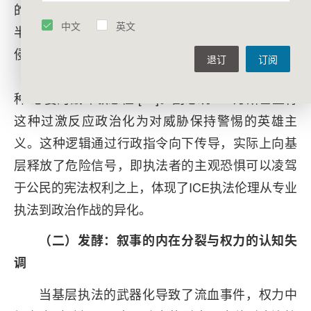
的撤除。涉事特工乔纳森·罗斯（Jonathan Ross）
中文
英文
半年前曾受伤，但在特朗普政府极力渲染“移民入
侵”“战争状态”的宏大叙事下，特工个人的心理创伤
退订
订阅
（PTSD）未被视为执法风险，反而被异化为一
种“必要的战斗敏感性”[12]。副总统J.D.万斯甚至将
这种过激反应政治化为对威胁保持警惕的英雄主
义。这种逻辑通过行政指令向下传导，实际上向基
层释放了危险信号，即执法者的主观恐惧可以凌驾
于公民的宪法权利之上，体现了ICE执法伦理从专业
执法到政治作战的异化。
（二）发酵：叙事的内在分裂与权力的认知失
调
当基层执法的武器化导致了流血事件，权力中