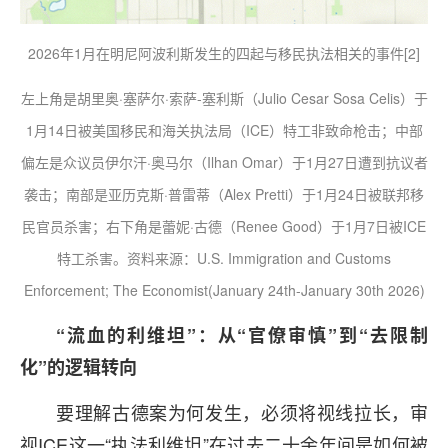
2026年1月在明尼阿波利斯发生的四起与移民执法相关的事件[2]
左上角是胡里奥·塞萨尔·索萨-塞利斯（Julio Cesar Sosa Celis）于
1月14日被美国移民和海关执法局（ICE）特工非致命枪击；中部
偏左是众议员伊尔汗·奥马尔（Ilhan Omar）于1月27日遭到抗议者
袭击；南部是亚历克斯·普雷蒂（Alex Pretti）于1月24日被联邦移
民官员杀害；右下角是蕾妮·古德（Renee Good）于1月7日被ICE
特工杀害。资料来源：U.S. Immigration and Customs
Enforcement; The Economist(January 24th-January 30th 2026)
“流血的利维坦”：从“官僚审慎”到“去限制
化”的逻辑转向
要理解古德案为何发生，必须将视线拉长，审
视ICE这一“执法利维坦”在过去二十余年间是如何被