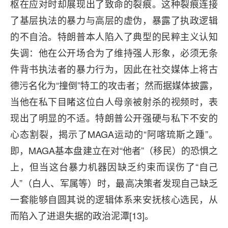
枢在应对时却展现出了致命的裂痕。这种裂痕连接
了基层执法的暴力与高层的虚伪，暴露了执政逻辑
的不自洽。特朗普本人陷入了典型的民粹主义认知
失调：他在公开场合为了维持强人形象，必须无条
件背书执法者的暴力行为，因此在社交媒体上将古
德污名化为“撞倒”特工的攻击者；然而据媒体披露，
当他在私下目睹这位白人母亲被射杀的视频时，表
现出了明显的不适。特朗普公开强硬与私下不安的
心态割裂，揭示了MAGA运动的“阿喀琉斯之踵”。
即，MAGA基本盘建立在对“他者”（移民）的恐惧之
上，但当这台暴力机器因缺乏约束而误伤了“自己
人”（白人、军属等）时，最高决策者发现自己缺乏
一套能够自圆其说的逻辑体系来安抚核心选民，从
而陷入了进退失据的政治泥潭[13]。