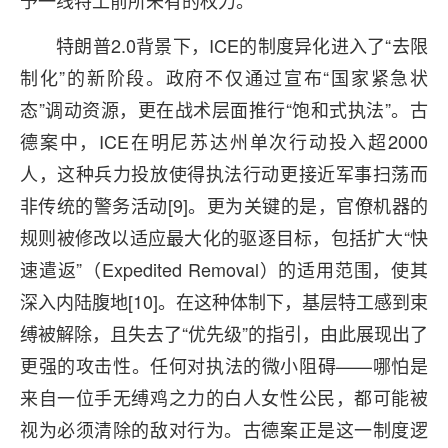
特朗普2.0背景下，ICE的制度异化进入了“去限
制化”的新阶段。政府不仅通过宣布“国家紧急状
态”调动资源，更在战术层面推行“饱和式执法”。古
德案中，ICE在明尼苏达州单次行动投入超2000
人，这种兵力投放使得执法行动更接近军事扫荡而
非传统的警务活动[9]。更为关键的是，官僚机器的
规则被修改以适应最大化的驱逐目标，包括扩大“快
速遣返”（Expedited Removal）的适用范围，使其
深入内陆腹地[10]。在这种体制下，基层特工感到束
缚被解除，且失去了“优先级”的指引，由此展现出了
更强的攻击性。任何对执法的微小阻碍——哪怕是
来自一位手无缚鸡之力的白人女性公民，都可能被
视为必须清除的敌对行为。古德案正是这一制度逻