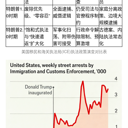
法
查
员
特朗普1.
废除优先
全面逮捕、
仍受司法与
家庭分离政
0时期
级、“零容忍”
威慑逻辑
官僚程序制
策、边境大
约
规模逮捕
特朗普2.
“饱和式执法
军事化扫
行政命令解
古德案、内
0时期
与“快速遣
荡、附带伤
除限制、预
陆执法常态
返”扩大化
害可接受
算激增
化
美国移民和海关执法局(ICE)执法政策演变对比表