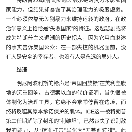
家能力，但结果却暴露了其治理能力的极度虚弱。
一个必须依靠无差别暴力来维持运转的政府，在政
治学意义上恰恰是“失败国家”的特征。这起悲剧或将
成为特朗普主义退潮的历史拐点，因为它用血淋淋
的事实告诉美国公众：在一部失控的机器面前，没
有人是安全的幸存者，也没有人是永远的局外人。
结语
明尼阿波利斯的枪声是“帝国回旋镖”在美利坚腹
地的沉重回响。古德案以血的代价证明，当仇恨被
体制化为治理工具，它绝不会乖乖停留在边境，而
终将反噬其原本承诺保护的肌体。ICE这一被特朗普
第二任期解除了封印的“利维坦”，已然丧失了识别敌
我的能力，从“精准打击”异化为“无差别狩猎”。此