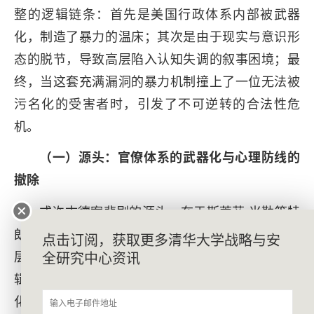
整的逻辑链条：首先是美国行政体系内部被武器
化，制造了暴力的温床；其次是由于现实与意识形
态的脱节，导致高层陷入认知失调的叙事困境；最
终，当这套充满漏洞的暴力机制撞上了一位无法被
污名化的受害者时，引发了不可逆转的合法性危
机。
（一）源头：官僚体系的武器化与心理防线的
撤除
或许古德案悲剧的源头，在于斯蒂芬·米勒等特
朗普2.0行政官僚对ICE的反向改造。传统的官僚科
点击订阅，获取更多清华大学战略与安
层制旨在通过规则约束权力，而特朗普2.0的行政逻
全研究中心资讯
辑则是将官僚机构武器化。在古德案中，这种武器
化体现为对特工暴力行为的制度性纵容与心理防线