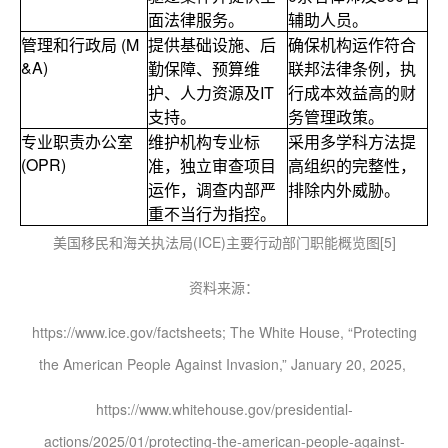
面法律服务。
辅助人员。
管理和行政局 (M
提供基础设施、后
确保机构运作符合
&A)
勤保障、预算维
联邦法律条例，执
护、人力资源及IT
行成本效益高的财
支持。
务管理政策。
专业职责办公室
维护机构专业标
采用多学科方法提
(OPR)
准，独立审查项目
高组织的完整性，
运作，调查内部严
排除内外威胁。
重不当行为指控。
美国移民和海关执法局(ICE)主要行动部门职能概览图[5]
资料来源：
https://www.ice.gov/factsheets; The White House, “Protecting
the American People Against Invasion,” January 20, 2025,
https://www.whitehouse.gov/presidential-
actions/2025/01/protecting-the-american-people-against-