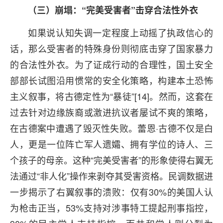
（三）崩塌：“完美受害者”击穿合法性外衣
如果说认知失调一定程度上动摇了执政信心的
话，那么受害者的特殊身份则彻底击穿了国家暴力
的合法性外衣。为了证成行动的合理性，国土安全
部部长试图沿用惯常的安全化策略，构建本土恐怖
主义叙事，将古德定性为“暴徒”[14]。然而，这套在
过去针对边缘族裔或激进抗议者屡试不爽的策略，
在古德案中遭遇了毁灭性失败。蕾恩·古德不仅是白
人，更是一位阵亡军人遗孀、拥有学位的诗人、三
个孩子的母亲。这种“完美受害者”的形象使得右翼无
法通过“非人化”操作来剥夺其受害资格。民调数据进
一步揭示了右翼叙事的溃败：仅有30%的美国人认
为枪击正当，53%支持对涉事特工提起刑事指控，