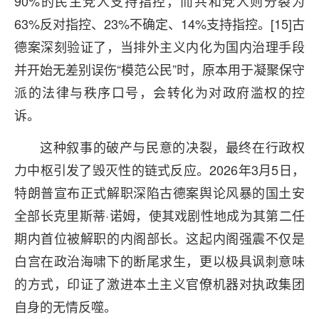
90%的民主党人支持指控，而共和党人则分裂为
63%反对指控、23%不确定、14%支持指控。[15]古
德案深刻验证了，当排外主义内化为国内治理手段
并开始无差别误伤“模范公民”时，原本用于凝聚保守
派的法律与秩序口号，会转化为对政府滥权的控
诉。
这种叙事的破产与民意的决裂，最终在行政权
力中枢引发了毁灭性的链式反应。2026年3月5日，
特朗普宣布正式解职深陷古德案舆论风暴的国土安
全部长克里斯蒂·诺姆，使其戏剧性地成为其第二任
期内首位被解职的内阁部长。这起内阁强震不仅是
白宫在政治海啸下的断尾求生，更以极具讽刺意味
的方式，印证了激进本土主义官僚机器对执政集团
自身的无情反噬。