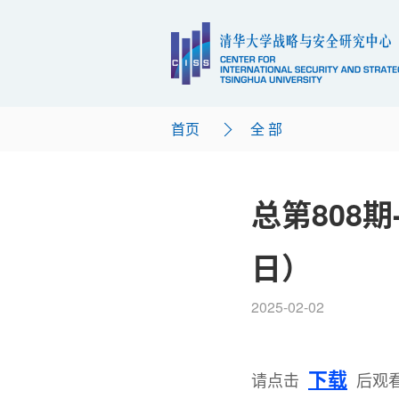
首页
全 部
总第808期
日）
2025-02-02
下载
请点击
后观