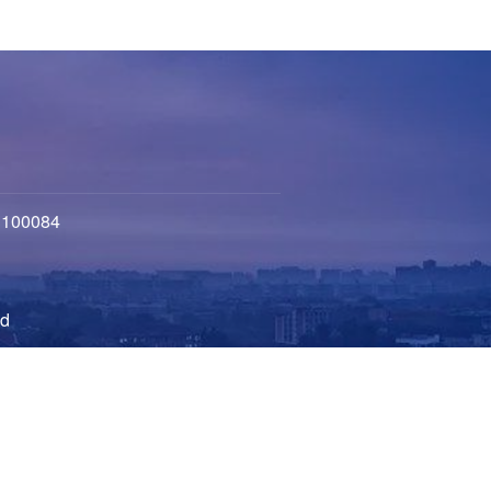
100084
d