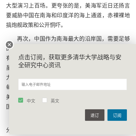
大型演习上百场。更夸张的是，美海军近日还扬言
要威胁中国在南海和印度洋的海上通道，赤裸裸地
搞炮舰政策和公开恫吓。
再次，中国作为南海最大的沿岸国，需要足够
的力量维护自身的主权、安全和海洋利益，也需要
点击订阅，获取更多清华大学战略与安
有适当的力量维护南海的和平与稳定。平心而论，
全研究中心资讯
虽然近些年中国的力量发展较快，但中国在南海的
力量运用仍是十分克制的。设想一下，如果解放军
每年也派遣几千架次的飞机和上百艘次的军舰抵近
美国东西海岸，还不断指责美军应对不够专业，美
中文
英文
国会作何反应？
退订
订阅
至于声明提及的中国使用海警和“海上民兵”对部
分东南亚邻国进行胁迫，也是老生常谈。这些年，