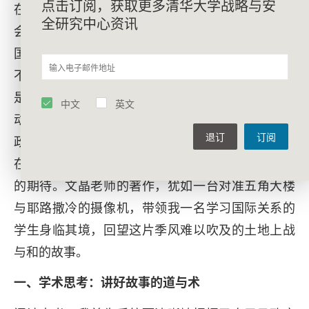
点击订阅，获取更多清华大学战略与安
在沙上和泡沫的中间。潮水会抹去我的脚印，风也
全研究中心资讯
会把泡沫吹走。但是海洋和沙岸却将永远存在。美
国和中东的关系就恰似《沙与沫》中的意象形容，
不论战略是收紧还是扩张，不论是面临长期态势还
是突发威胁，双方始终如海洋与沙岸般长期依存、
中文
英文
动态共存。奥巴马总统八年任期是冷战后美国中东
退订
订阅
政策调整与转型的关键时期，既需修葺小布什政府
在中东的政治遗产，也承载着重振美国全球领导力
的期待。文晶老师的著作，犹如一台对准五角大楼
与耶路撒冷的摄像机，带领我一名学习国际关系的
学生身临其境，回望这片季风难以吹及的土地上战
与和的故事。
一、学术思考：讲好故事的道与术