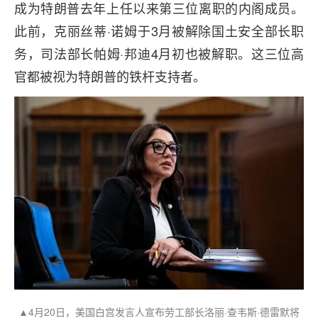
成为特朗普去年上任以来第三位离职的内阁成员。
此前，克丽丝蒂·诺姆于3月被解除国土安全部长职
务，司法部长帕姆·邦迪4月初也被解职。这三位高
官都被视为特朗普的铁杆支持者。
▲4月20日，美国白宫发言人宣布劳工部长洛丽·查韦斯·德雷默将