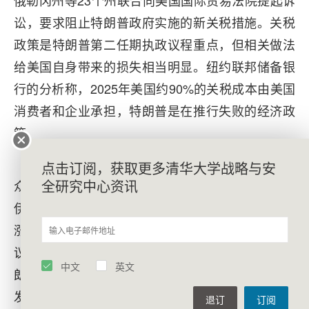
俄勒冈州等23个州联合向美国国际贸易法院提起诉
讼，要求阻止特朗普政府实施的新关税措施。关税
政策是特朗普第二任期执政议程重点，但相关做法
给美国自身带来的损失相当明显。纽约联邦储备银
行的分析称，2025年美国约90%的关税成本由美国
消费者和企业承担，特朗普是在推行失败的经济政
策。
导致特朗普支持率下降的主要原因是，美国民
点击订阅，获取更多清华大学战略与安
全研究中心资讯
众认为其未能有效处理“生活成本”问题，美国发动对
伊朗军事行动进一步加剧了民生挑战。能源价格上
涨正在推高通胀与美国普通民众的生活成本。前众
议员玛乔丽·格林曾是特朗普的支持者，但她指责特
中文
英文
朗普背叛了“美国优先”的路线。格林猛烈抨击特朗普
发动的对伊朗战争，指责其未能采取措施降低美国
退订
订阅