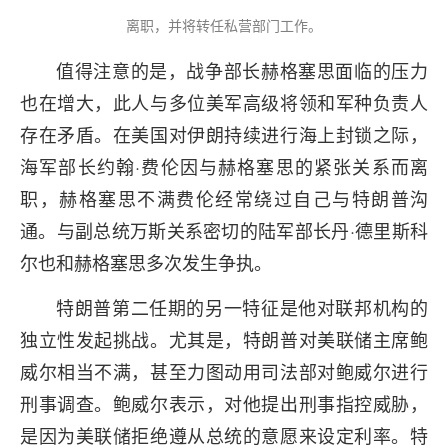
离职，并将转任私营部门工作。
值得注意的是，战争部长赫格塞思面临的压力
也在增大，此人与多位美军高级将领和军种负责人
存在矛盾。在美国对伊朗持续进行海上封锁之际，
海军部长约翰·费伦因与赫格塞思的紧张关系而离
职，赫格塞思不满费伦经常绕过自己与特朗普沟
通。与副总统万斯关系密切的陆军部长丹·德里斯科
尔也和赫格塞思多次发生争执。
特朗普第二任期的另一特征是他对联邦机构的
独立性发起挑战。尤其是，特朗普对美联储主席鲍
威尔相当不满，甚至力图动用司法部对鲍威尔进行
刑事调查。鲍威尔表示，对他提出刑事指控威胁，
是因为美联储拒绝遵从总统的意愿来设定利率。特