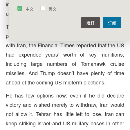
in claiming, “We have unparalleled firepower,
中文
英文
unlimited ammunition, and plenty of time.”
退订
订阅
The US has neither unlimited ammunition nor
plenty of time. Less than two weeks into the war
with Iran, the Financial Times reported that the US
had expended years’ worth of key munitions,
including large numbers of Tomahawk cruise
missiles. And Trump doesn’t have plenty of time
ahead of the coming US midterm elections.
He has few options now: even if he did declare
victory and wished merely to withdraw, Iran would
not allow it. Tehran has little left to lose. Iran can
keep striking Israel and US military bases in other