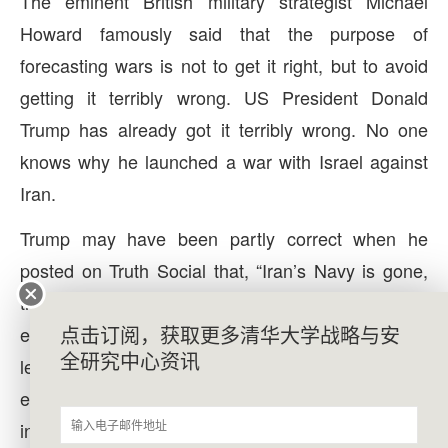
The eminent British military strategist Michael
Howard famously said that the purpose of
forecasting wars is not to get it right, but to avoid
getting it terribly wrong. US President Donald
Trump has already got it terribly wrong. No one
knows why he launched a war with Israel against
Iran.
Trump may have been partly correct when he
posted on Truth Social that, “Iran’s Navy is gone,
their Air Force is gone, missiles, drones and
点击订阅，获取更多清华大学战略与安
everything else are being decimated, and their
全研究中心资讯
leaders have been wiped from the face of the
earth”. While clearly exaggerations, the US has
inflicted heavy damage. Yet, he was clearly wrong