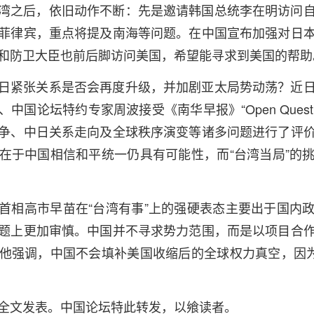
湾之后，依旧动作不断：先是邀请韩国总统李在明访问
菲律宾，重点将提及南海等问题。在中国宣布加强对日
和防卫大臣也前后脚访问美国，希望能寻求到美国的帮助
日紧张关系是否会再度升级，并加剧亚太局势动荡？近
中国论坛特约专家周波接受《南华早报》“Open Questi
争、中日关系走向及全球秩序演变等诸多问题进行了评
在于中国相信和平统一仍具有可能性，而“台湾当局”的
首相高市早苗在“台湾有事”上的强硬表态主要出于国内
题上更加审慎。中国并不寻求势力范围，而是以项目合
他强调，中国不会填补美国收缩后的全球权力真空，因为
全文发表。中国论坛特此转发，以飨读者。