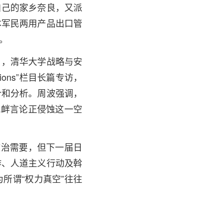
自己的家乡奈良，又派
本军民两用产品出口管
。
日，清华大学战略与安
ons”栏目长篇专访，
价和分析。周波强调，
挑衅言论正侵蚀这一空
政治需要，但下一届日
作、人道主义行动及斡
所谓“权力真空”往往