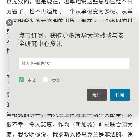
世无双的，但是现在，坦率地说这些思想已经不再
厉害了，也不再适用于一个从单极变为多极、从单
一文明变为多元文明的世界。现在是一个不同的世
界，它已经成为一个小型的、相互依存的、有许多
点击订阅，获取更多清华大学战略与安
人共同生活的地球村，我们必须应对前所未有的多
全研究中心资讯
样性。
特别是——这里我要提出一个非常敏感的观
点，请不要误解——在西方，人们倾向于用非黑即
中文
英文
白的方式看待一切，无论对与错、民主与专制，一
切都是非黑即白。但世界是彩色的，这些非黑即白
退订
订阅
的视角错误地塑造了我们的观念。再给大家举个非
常敏感的例子，乌克兰正在发生一场重大战争，这
很不幸，令人悲哀。作为（新加坡）前驻联合国大
使，我要明确说，俄罗斯入侵乌克兰是非法的，违