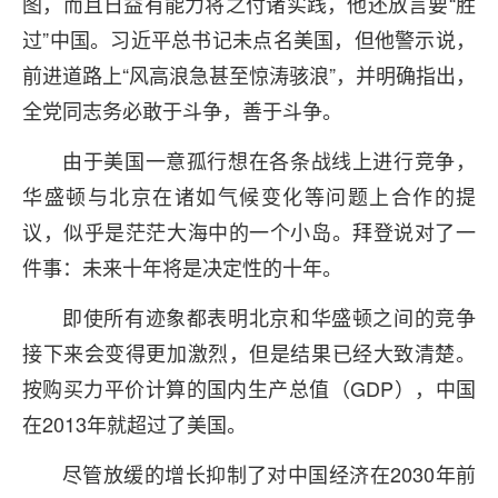
图，而且日益有能力将之付诸实践，他还放言要“胜
过”中国。习近平总书记未点名美国，但他警示说，
前进道路上“风高浪急甚至惊涛骇浪”，并明确指出，
全党同志务必敢于斗争，善于斗争。
由于美国一意孤行想在各条战线上进行竞争，
华盛顿与北京在诸如气候变化等问题上合作的提
议，似乎是茫茫大海中的一个小岛。拜登说对了一
件事：未来十年将是决定性的十年。
即使所有迹象都表明北京和华盛顿之间的竞争
接下来会变得更加激烈，但是结果已经大致清楚。
按购买力平价计算的国内生产总值（GDP），中国
在2013年就超过了美国。
尽管放缓的增长抑制了对中国经济在2030年前