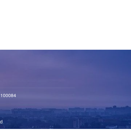
100084
d