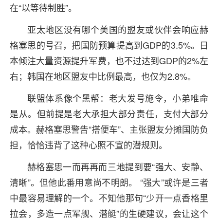
在“以等待制胜”。
亚太地区没有哪个美国的盟友或伙伴会响应赫
格塞思的号召，把国防预算提高到GDP的3.5%。日
本倾注大量资源提升军费，也不过达到GDP的2%左
右；韩国在地区盟友中比例最高，也仅为2.8%。
联盟体系像个黑帮：老大发号施令，小弟唯命
是从。但前提是老大承担大部分责任，支付大部分
成本。赫格塞思警告“搭便车”、主张盟友分摊国防负
担，恰恰违背了这种心照不宣的潜规则。
赫格塞思一而再再而三地提到要“强大、安静、
清晰”。但他此番用意尚不明朗。 “强大”或许是三者
中最容易理解的一个。不知他那句“少开一点香格里
拉会，多造一点军舰、潜艇”的生硬建议，会让这个