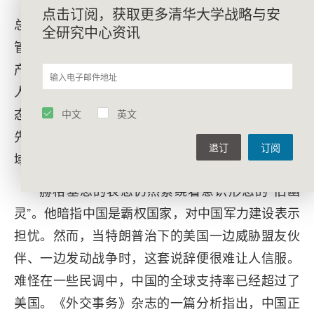
2024年利马会晤期间，习近平主席与时任美国
点击订阅，获取更多清华大学战略与安
总统拜登达成共识：核指挥与控制必须置于人的监
全研究中心资讯
管之下。尽管特朗普急于否定拜登的任何政治遗
产，但他没有理由反对这一共识。俄乌战场上的无
人机作战表明，人工智能正以惊人速度改变战争形
态。作为人工智能领域的两大领跑者，中美理应率
中文
英文
先制定具有约束力的规则，规范这一技术在军事领
退订
订阅
域的应用。
赫格塞思的表态仍然萦绕着意识形态的“旧幽
灵”。他暗指中国是霸权国家，对中国军力建设表示
担忧。然而，当特朗普治下的美国一边威胁盟友伙
伴、一边发动战争时，这套说辞便很难让人信服。
难怪在一些民调中，中国的全球支持率已经超过了
美国。《外交事务》杂志的一篇分析指出，中国正