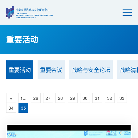
重要活动
重要活动
重要会议
战略与安全论坛
战略清
«
1...
26
27
28
29
30
31
32
33
34
35