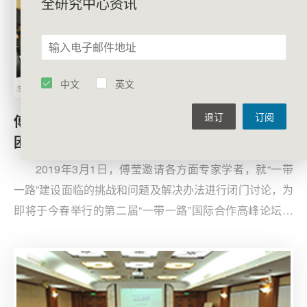
全研究中心资讯
中文
英文
退订
订阅
傅莹组织专家讨论应对“一带一路”建设面临的
困难和挑战
2019年3月1日，傅莹邀请各方面专家学者，就“一带
一路”建设面临的挑战和问题及解决办法进行闭门讨论，为
即将于今春举行的第二届“一带一路”国际合作高峰论坛建
言献策。会议回顾了“一带一路”倡议自提出以来的重要进
展，重点梳理和归纳了“一带一路”建设面临的挑战和需要
解决的问题。与会专家提出了建设性的意见，并认为，面
对挑战和风险，中国要保持信心、稳步发展。