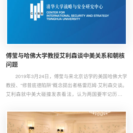
化，支持美朝继续开展接触谈判。
傅莹与哈佛大学教授艾利森谈中美关系和朝核
问题
2019年3月24日，傅莹与来北京访学的美国哈佛大学
教授、“修昔底德陷阱”概念提出者格雷厄姆·艾利森交谈。
艾利森就中美大碰撞发表看法，认为两国要牢记历史教
训，避免战争冲突。傅莹阐述了中方的一些基本立场，就
朝核问题的妥善解决发表了自己的看法。