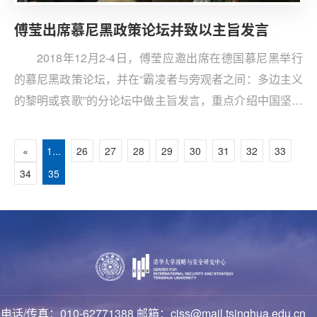
傅莹出席慕尼黑政策论坛并致以主旨发言
2018年12月2-4日，傅莹应邀出席在德国慕尼黑举行
的慕尼黑政策论坛，并在“霸凌者与旁观者之间：多边主义
的黎明或哀歌”的分论坛中做主旨发言，重点介绍中国坚持
多边主义、推动建设互相尊重、公平正义、合作共赢的新
型国际关系的政策主张。
«
1...
26
27
28
29
30
31
32
33
34
35
电话/传真：010-62771388 邮箱：ciss@mail.tsinghua.edu.cn