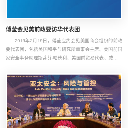
傅莹会见美前政要访华代表团
2019年2月19日，傅莹应约会见美国商会组织的前政
要代表团，包括美国和平与研究所董事会主席、美国前国
家安全事务助理斯蒂芬·哈德利、美国前贸易代表、威凯平
和而德律师事务所国际业务高级合伙人查琳·巴尔舍夫斯基
等。美方代表团对中国领导人的拨冗接见和深入交流表示
感谢，并对中美关系和“一带一路”发表了看法和建议。傅
莹大使针对性地做了美方工作，表示希望双方保持沟通，
增进了解，同意加强中美智库合作。