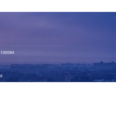
100084
d