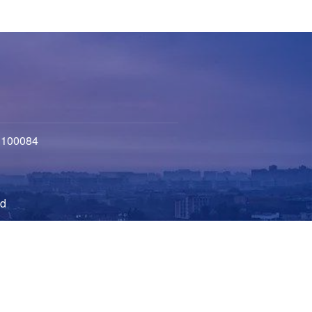
100084
d