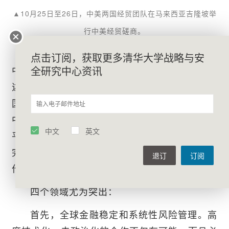
▲10月25日至26日，中美两国经贸团队在马来西亚吉隆坡举
行中美经贸磋商。
关键是，尽管2025年《国家安全战略》将
点击订阅，获取更多清华大学战略与安
中国视为美国的竞争对手，并反复将中美关系描
全研究中心资讯
述为“经济战场”，但它并没有使用“修正主义大
国”这一抽象标签。更重要的是，它明确呼吁与
中国建立“互利的经济关系”和“聚焦非敏感领域的
中文
英文
平衡贸易”。这种务实的特朗普时代措辞表明，
完全脱钩并非最终预期目标，并为合作留下了操
退订
订阅
作空间。
四个领域尤为突出：
首先，全球金融稳定和系统性风险管理。高