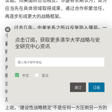
应当先在具体领域取得成果，通过合作积累信任，
再逐步形成更大的战略框架。
过去几年，中美关系之所以反复陷入僵局，一
个重要原因就在于双方始终坚持各自逻辑。然而从
点击订阅，获取更多清华大学战略与安
最近一系列互动来看，双方都开始适度调整自身偏
全研究中心资讯
好。一方面，中方接受在经贸、投资、市场准入等
具体领域取得实际成果；另一方面，美方也接受首
先建立战略框架的重要性。近期双方不仅讨论战略
稳定，也推动经贸、投资、供应链、芬太尼等具体
中文
英文
议题取得进展。中美两国未来还可能围绕延长贸易
退订
订阅
休战、开放市场、加强投资、调整出口管制政策以
及鼓励人员往来等议题取得更多成果。从这个意义
上说，“建设性战略稳定”不是任何一方压倒另一方的